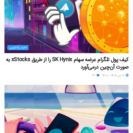
اخبار بلاکچین
کیف پول تلگرام عرضه سهام SK Hynix را از طریق xStocks به
صورت آن‌چین درمی‌آورد
۲۱ تیر ۱۴۰۵ - ۱۳:۰۰
۲۹