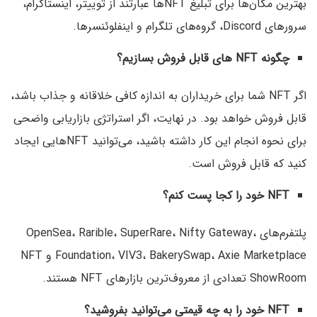
بهترین مکان‌ها برای تبلیغ NFT‌ها عبارتند از توییتر، اینستاگرام،
سرورهای Discord، گروه‌های تلگرام و اینفلوئنسرها.
چگونه NFT های قابل فروش بسازیم؟
اگر NFT شما برای خریداران به اندازه کافی خلاقانه و جذاب باشد،
قابل فروش خواهد بود. در نهایت، اگر استراتژی بازاریابی واضحی
برای نحوه انجام این کار داشته باشید، می‌توانید NFTهایی ایجاد
کنید که قابل فروش است.
NFT خود را کجا پست کنم؟
پلتفرم‌های OpenSea، Rarible، SuperRare، Nifty Gateway،
Foundation، VIV3، BakerySwap، Axie Marketplace و NFT
ShowRoom تعدادی از معروف‌ترین بازارهای NFT هستند.
NFT خود را به چه قیمتی می‌توانید بفروشید؟