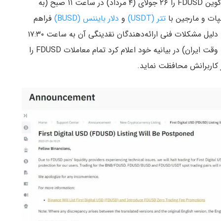
، صرافی بایننس قرار بود استیبل کوین FDUSD را ۲۶ جولای (۴ مرداد) در ساعت ۱۱ صبح (به
سپات و مارجین با
تتر (USDT)
و
دلار بایننس (BUSD)
فراهم
نماید. با این وجود، ساعت لیست شدن توکن مذکور به دلیل مشکلات فنی ارائه‌دهندگان نقدینگی آن به ساعت ۱۷:۳۰
(به وقت ایران) منتقل شد. بایننس در ساعت ۱۳:۱۵ (به وقت ایران) در بیانیه خود اعلام کرد تمام معاملات FDUSD را
از کاربرانش محافظت نماید.