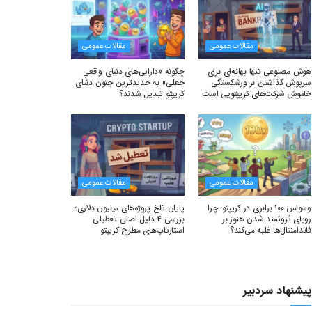
مقالات عمومی
مقالات عمومی
هوش مصنوعی تنها بهانه‌ای برای
چگونه «دارایی‌های دنیای واقعیِ
سرپوش گذاشتن بر ورشکستگی
جعلی» به جدیدترین جنون دنیای
خاموش شرکت‌های کریپتویی است
کریپتو تبدیل شدند؟
مقالات عمومی
مقالات عمومی
وسواس ۱۰۰ برابری در کریپتو: چرا
پایان تلخ پروژه‌های میلیون دلاری؛
رویای ثروتمند شدن هنوز بر
بررسی ۴ دلیل اصلی تعطیلی
فاندامنتال‌ها غلبه می‌کند؟
استارتاپ‌های مطرح کریپتو
پیشنهاد سردبیر