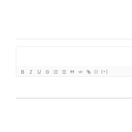
{}
[+]