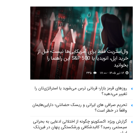
وال‌استریت فقط برای آمریکایی‌ها نیست؛ قبل از
خرید اپل، انویدیا یا S&P 500 این راهنما را
بخوانید
۱۶ تیر ۱۴۰۵ - ۱۷:۰۰
۲۳۵
روزهای قرمز بازار؛ قربانی ترس می‌شوید یا استراتژی‌تان را
تغییر می‌دهید؟
تحریم صرافی های ایرانی و ریسک حضانتی؛ دارایی‌هایمان
واقعاً در خطر است؟
گزارش ویژه: اکسکوینو چگونه از اختلالی ادعایی به بحرانی
سیستمی رسید؟ کالبدشکافی ورشکستگی پنهان در فین‌تک
ایران