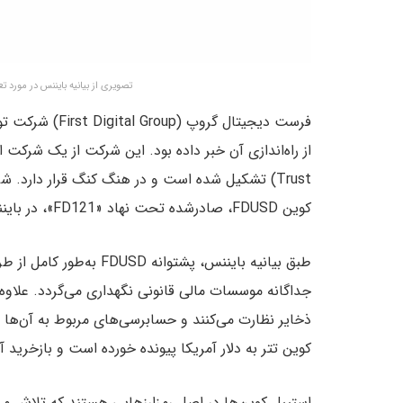
تصویری از بیانیه بایننس در مورد تعلیق شد
کوین FDUSD، صادرشده تحت نهاد «FD121»، در بایننس انجام می‌شود.
طبق بیانیه بایننس، پشتوا
جداگانه موسسات مالی قانونی نگهداری می‌گردد. علاو
کوین‌ تتر به دلار آمریکا پیونده خورده است و بازخرید آن با نسبت ۱:۱
استیبل کوین‌ها در اصل رمزارزهایی هستند که تلاش می‌کنن