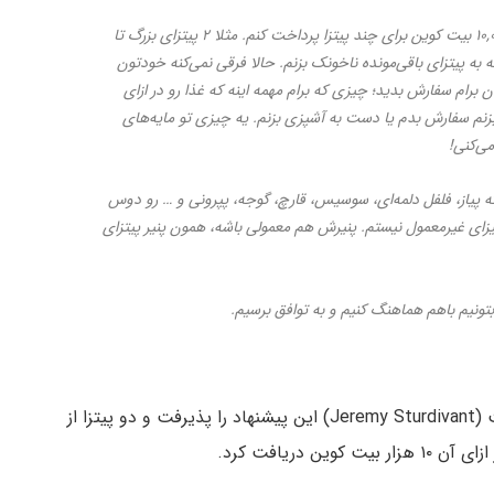
می‌خوام یه پیشنهاد هیجان‌انگیز بدم: من حاضرم ۱۰,۰۰۰ بیت کوین برای چند پیتزا پرداخت کنم. مثلا ۲ پیتزای بزرگ تا
 به پیتزای باقی‌مونده ناخونک بزنم. حالا فرقی نمی‌کنه خودتون
ران برام سفارش بدید؛ چیزی که برام مهمه اینه که غذا رو در ازای
بزنم سفارش بدم یا دست به آشپزی بزنم. یه چیزی تو مایه‌های
ی‌کنی!
ثه پیاز، فلفل دلمه‌ای، سوسیس، قارچ، گوجه، پپرونی و … رو دوس
زای غیرمعمول نیستم. پنیرش هم معمولی باشه، همون پنیر پیتزای
بتونیم باهم هماهنگ کنیم و به توافق برسیم.
چند روز بعد از این پست فردی به نام جرمی استردیونت (Jeremy Sturdivant) این پیشنهاد را پذیرفت و دو پیتزا از
 دریافت کرد.