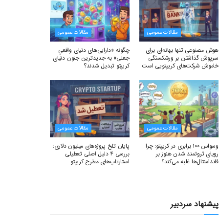
مقالات عمومی
مقالات عمومی
هوش مصنوعی تنها بهانه‌ای برای
چگونه «دارایی‌های دنیای واقعیِ
سرپوش گذاشتن بر ورشکستگی
جعلی» به جدیدترین جنون دنیای
خاموش شرکت‌های کریپتویی است
کریپتو تبدیل شدند؟
مقالات عمومی
مقالات عمومی
وسواس ۱۰۰ برابری در کریپتو: چرا
پایان تلخ پروژه‌های میلیون دلاری؛
رویای ثروتمند شدن هنوز بر
بررسی ۴ دلیل اصلی تعطیلی
فاندامنتال‌ها غلبه می‌کند؟
استارتاپ‌های مطرح کریپتو
پیشنهاد سردبیر