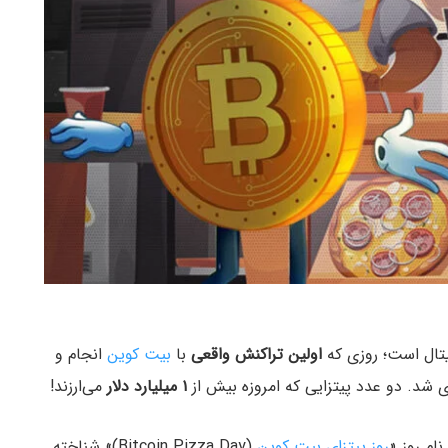
اولین تراکنش واقعی
با
بیت کوین
انجام و
۱ میلیارد دلار
می‌ارزند!
روز پیتزای بیت کوین
(Bitcoin Pizza Day)» شناخته