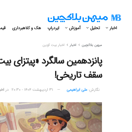
اخبار
تحلیل
آموزش
ایردراپ
هک و کلاهبرداری
قیمت
میهن بلاکچین
اخبار
اخبار بیت کوین
پانزدهمین سالگرد «پیتزای بیت ک
سقف تاریخی!
نگارش:‌
علی ابراهیمی
۳۱ اردیبهشت ۱۴۰۴ - ۲۰:۳۰
در
اخب