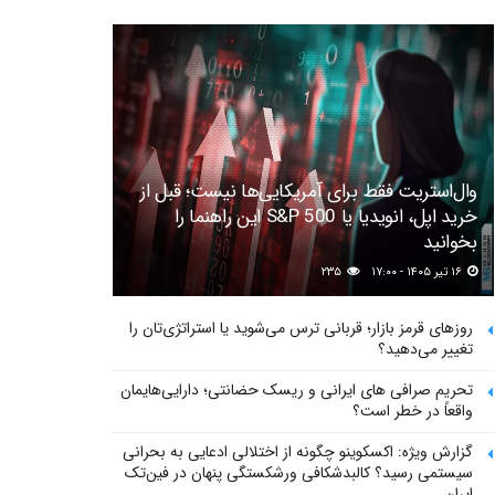
وال‌استریت فقط برای آمریکایی‌ها نیست؛ قبل از
خرید اپل، انویدیا یا S&P 500 این راهنما را
بخوانید
۱۶ تیر ۱۴۰۵ - ۱۷:۰۰
۲۳۵
روزهای قرمز بازار؛ قربانی ترس می‌شوید یا استراتژی‌تان را
تغییر می‌دهید؟
تحریم صرافی های ایرانی و ریسک حضانتی؛ دارایی‌هایمان
واقعاً در خطر است؟
گزارش ویژه: اکسکوینو چگونه از اختلالی ادعایی به بحرانی
سیستمی رسید؟ کالبدشکافی ورشکستگی پنهان در فین‌تک
ایران