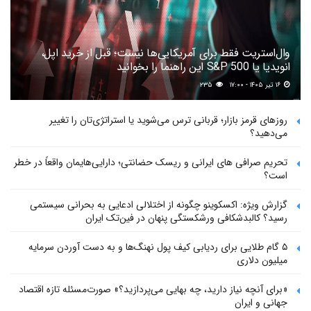
وال‌استریت فقط برای آمریکایی‌ها نیست؛ قبل از خرید اپل،
انویدیا یا S&P 500 این راهنما را بخوانید
۱۶ تیر ۱۴۰۵ - ۱۷:۰۰
۲۳۵
روزهای قرمز بازار؛ قربانی ترس می‌شوید یا استراتژی‌تان را تغییر
می‌دهید؟
تحریم صرافی های ایرانی و ریسک حضانتی؛ دارایی‌هایمان واقعاً در خطر
است؟
گزارش ویژه: اکسکوینو چگونه از اختلالی ادعایی به بحرانی سیستمی
رسید؟ کالبدشکافی ورشکستگی پنهان در فین‌تک ایران
۵ گام طلایی برای ردیابی کیف پول‌ نهنگ‌ها و به دست آوردن سرمایه
میلیون دلاری
«برای آنچه نیاز دارید، چه بهایی می‌پردازید؟» صورت‌مسئله تازه اقتصاد
جهانی و ایران