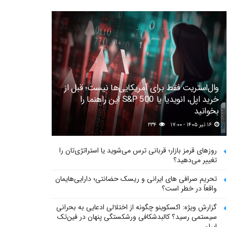
وال‌استریت فقط برای آمریکایی‌ها نیست؛ قبل از
خرید اپل، انویدیا یا S&P 500 این راهنما را
بخوانید
۱۶ تیر ۱۴۰۵ - ۱۷:۰۰
۲۳۴
روزهای قرمز بازار؛ قربانی ترس می‌شوید یا استراتژی‌تان را
تغییر می‌دهید؟
تحریم صرافی های ایرانی و ریسک حضانتی؛ دارایی‌هایمان
واقعاً در خطر است؟
گزارش ویژه: اکسکوینو چگونه از اختلالی ادعایی به بحرانی
سیستمی رسید؟ کالبدشکافی ورشکستگی پنهان در فین‌تک
ایران