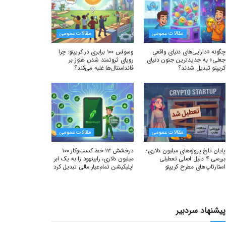
مقالات عمومی
مقالات عمومی
چگونه «دارایی‌های دنیای واقعیِ
وسواس ۱۰۰ برابری در کریپتو: چرا
جعلی» به جدیدترین جنون دنیای
رویای ثروتمند شدن هنوز بر
کریپتو تبدیل شدند؟
فاندامنتال‌ها غلبه می‌کند؟
مقالات عمومی
مقالات عمومی
پایان تلخ پروژه‌های میلیون دلاری؛
درخشش ۱۳ خط کسب‌وکار ۱۰۰
بررسی ۴ دلیل اصلی تعطیلی
میلیون دلاری، رابینهود را به یک ابر
استارتاپ‌های مطرح کریپتو
اپلیکیشن تمام‌عیار مالی تبدیل کرد
پیشنهاد سردبیر