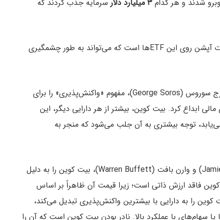
وبرو شدند و هر کدام
۳ میلیارد دلار
سرمایه جذب کردند که
اما این تنها آغاز راه است. محرک اصلی، معرفی معاملات آپشن روی این ETFها است که می‌تواند به طور چشمگیری
بازارهای مالی تحت تأثیر رفتار انسان‌ها قرار دارند. جورج سوروس (George Soros)، مفهوم «واکنش‌پذیری» را برای
مالی ابداع کرد. بیت کوین، بیشتر از هر دارایی دیگر، این
ی‌یابد، توجه بیشتری به آن جلب می‌شود که منجر به
سرمایه‌گذاران برجسته‌ای مانند جیمی دیمون (Jamie Dimon) و وارن بافت (Warren Buffett)، بیت کوین را به دلیل
 کوین فاقد ارزش ذاتی است؛ زیرا قیمت آن ظاهراً بر اساس
کوین را به دارایی با بیشترین واکنش‌پذیری تبدیل می‌کند،
یا سهام‌های با عملکرد بالا. نادر بودن بیت کوین است که آن را