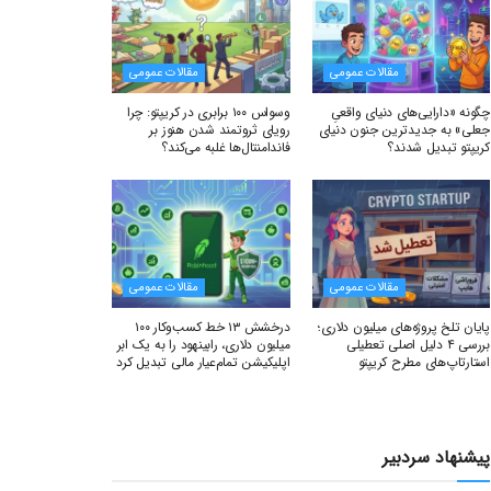
مقالات عمومی
مقالات عمومی
چگونه «دارایی‌های دنیای واقعیِ
وسواس ۱۰۰ برابری در کریپتو: چرا
جعلی» به جدیدترین جنون دنیای
رویای ثروتمند شدن هنوز بر
کریپتو تبدیل شدند؟
فاندامنتال‌ها غلبه می‌کند؟
مقالات عمومی
مقالات عمومی
پایان تلخ پروژه‌های میلیون دلاری؛
درخشش ۱۳ خط کسب‌وکار ۱۰۰
بررسی ۴ دلیل اصلی تعطیلی
میلیون دلاری، رابینهود را به یک ابر
استارتاپ‌های مطرح کریپتو
اپلیکیشن تمام‌عیار مالی تبدیل کرد
پیشنهاد سردبیر