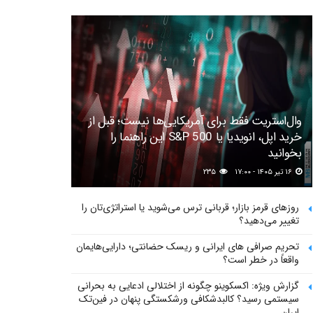
وال‌استریت فقط برای آمریکایی‌ها نیست؛ قبل از
خرید اپل، انویدیا یا S&P 500 این راهنما را
بخوانید
۱۶ تیر ۱۴۰۵ - ۱۷:۰۰
۲۳۵
روزهای قرمز بازار؛ قربانی ترس می‌شوید یا استراتژی‌تان را
تغییر می‌دهید؟
تحریم صرافی های ایرانی و ریسک حضانتی؛ دارایی‌هایمان
واقعاً در خطر است؟
گزارش ویژه: اکسکوینو چگونه از اختلالی ادعایی به بحرانی
سیستمی رسید؟ کالبدشکافی ورشکستگی پنهان در فین‌تک
ایران