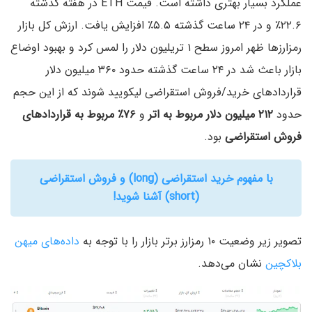
عملکرد بسیار بهتری داشته است. قیمت ETH در هفته گذشته
۲۲.۶٪ و در ۲۴ ساعت گذشته ۵.۵٪ افزایش یافت. ارزش کل بازار
رمزارزها ظهر امروز سطح ۱ تریلیون دلار را لمس کرد و بهبود اوضاع
بازار باعث شد در ۲۴ ساعت گذشته حدود ۳۶۰ میلیون دلار
قراردادهای خرید/فروش استقراضی لیکویید شوند که از این حجم
حدود
۲۱۲ میلیون دلار مربوط به اتر
و
۷۶٪ مربوط به قراردادهای
فروش استقراضی
بود.
با مفهوم خرید استقراضی (long) و فروش استقراضی
(short) آشنا شوید!
تصویر زیر وضعیت ۱۰ رمزارز برتر بازار را با توجه به
داده‌های میهن
بلاکچین
نشان می‌دهد.