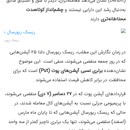
(Deribit) نشان می‌دهد معامله‌گران، دیگر با شور و اشتیاق سابق
به‌دنبال رشد این دارایی نیستند و
چشم‌انداز کوتاه‌مدت
محتاطانه‌تری
دارند.
ریسک ریورسال دلتا ۲۵ آپشن‌های بیت کوین – م
در زمان نگارش این مطلب، ریسک ریورسال دلتا ۲۵ آپشن‌هایی
که در روز جمعه منقضی می‌شوند، منفی است. این موضوع
نشان‌دهنده
برتری نسبی آپشن‌های پوت (Put)
است که برای
محافظت در برابر کاهش قیمت استفاده می‌شوند.
قراردادهای آپشن‌ پوت که در
۲۷ دسامبر (۷ دی)
منقضی می‌شوند،
با پریمیومی جزئی نسبت به آپشن‌های کال‌ معامله شدند، در
حالی که ریسک‌‌ ریورسال آپشن‌هایی که تا پایان ماه مارس
(اسفند) منقضی می‌شوند، تنها یک برتری ناچیز کمتر از سه واحد