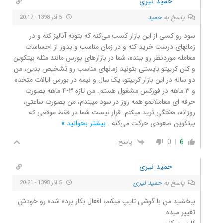
حمید نیری
پاسخ به
حمید
5 آذر 1398 - 20:17
سود رو کسی از این بازار کسب می‌کنه که بتونه آنالیز کنه و در
زمانهای درست خرید کنه و در زمان مناسب و بدور از احساسات
معامله موردنظر رو ببنده، شما در بازارهای بورس مانند مثله بیتکوین
و کلن کریپتو بایستی بتونید زمانهای مناسب رو تشخیص بدین، من
دو ساله در این بازار کریپتو، یک سال و نیمه در بورس ایالات متحده
و ۳ ماهه در فورکس مشغول هستم. من تازه ۳-۴ ماهه بصورت
حرفه ای معاملاتمو همه روز در سود میبندم، من بصورت ساعتی،
روزانه، هفتگی ترید میکنم. قرار نیست شما در فقط موقعی که
بیتکوین صعودی حرکت می‌کنه
…
بیشتر بخوانید »
0
6
پاسخ
حمید نیری
پاسخ به
حمید نیری
5 آذر 1398 - 20:21
ببخشید من با گوشی تایپ میکنم، افعال بکار برده شده رو خودش
تغییر میده
کاری میکنن