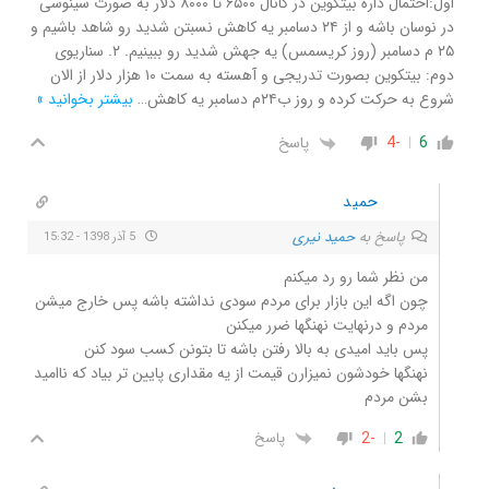
اول:احتمال داره بیتکوین در کانال ۶۵۰۰ تا ۸۰۰۰ دلار به صورت سینوسی
در نوسان باشه و از ۲۴ دسامبر یه کاهش نسبتن شدید رو شاهد باشیم و
۲۵ م دسامبر (روز کریسمس) یه جهش شدید رو ببینیم. ۲. سناریوی
دوم: بیتکوین بصورت تدریجی و آهسته به سمت ۱۰ هزار دلار از الان
شروع به حرکت کرده و روز ب۲۴م دسامبر یه کاهش
…
بیشتر بخوانید »
6
-4
پاسخ
حمید
پاسخ به
حمید نیری
5 آذر 1398 - 15:32
من نظر شما رو رد میکنم
چون اگه این بازار برای مردم سودی نداشته باشه پس خارج میشن
مردم و درنهایت نهنگها ضرر میکنن
پس باید امیدی به بالا رفتن باشه تا بتونن کسب سود کنن
نهنگها خودشون نمیزارن قیمت از یه مقداری پایین تر بیاد که ناامید
بشن مردم
-2
2
پاسخ