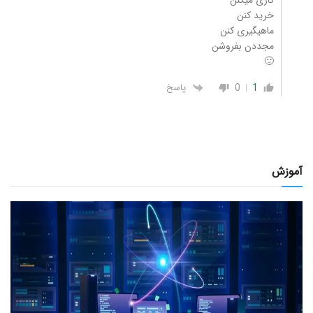
خرید کنن
ماهیگیری کنن
مجددن بفروشن
🙂
0
1
پاسخ
آموزش