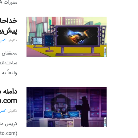
مقررات MiCA...
پیش‌بی
نگارش:‌
کسرا 
ساخته‌اند
واقعاً به 
o.com
نگارش:‌
کسرا 