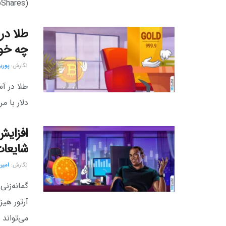
(ProShares) و ۲۱شرز (21Shares)...
چه خوا
نگارش:‌
پوریا
طلا در آس
دلار با مرز ۴,۰۰۰ دلار فاصله دارد. این جهش چشمگیر نه‌تنها نشان
افزایش 
شایعات
نگارش:‌
امیر
می‌تواند م