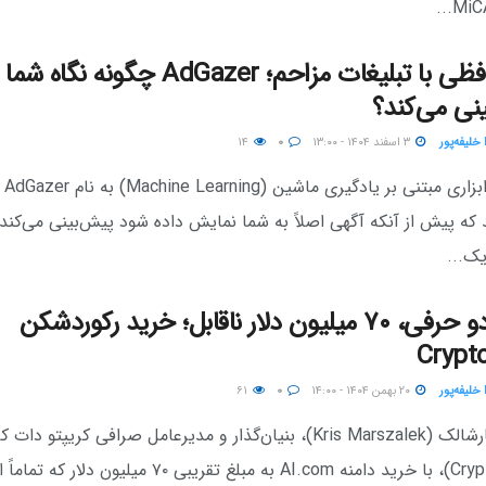
خداحافظی با تبلیغات مزاحم؛ AdGazer چگونه نگاه شم
نی می‌کند؟
خلیفه‌پور
۳ اسفند ۱۴۰۴ - ۱۳:۰۰
۰
۱۴
محققان ابزاری مبتنی بر یادگیری ماشین (Machine Learning) به نام AdGazer
 که پیش از آنکه آگهی اصلاً به شما نمایش داده شود پیش‌بینی می‌کند 
یک...
دامنه دو حرفی، ۷۰ میلیون دلار ناقابل؛ خرید رکوردشکن
Crypt
خلیفه‌پور
۲۰ بهمن ۱۴۰۴ - ۱۴:۰۰
۰
۶۱
کریس مارشالک (Kris Marszalek)، بنیان‌گذار و مدیرعامل صرافی کریپتو دات ک
(Crypto.com)، با خرید دامنه AI.com به مبلغ تقریبی ۷۰ میلیون دل