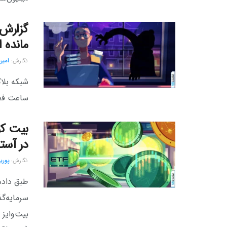
مانده است، اما ۴ 
نگارش:‌
امیر
ساعت فعا
در آستان
نگارش:‌
پوریا