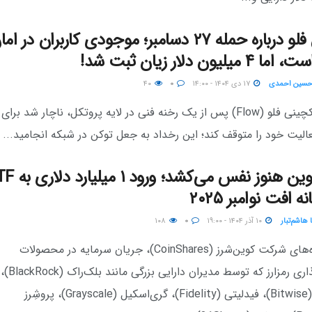
گزارش فلو درباره حمله ۲۷ دسامبر؛ موجودی کاربران در ام
میلیون دلار زیان ثبت شد!
حسین احمدی
۱۷ دی ۱۴۰۴ - ۱۴:۰۰
۰
۴۰
شبکه بلاکچینی فلو (Flow) پس از یک رخنه فنی در لایه پروتکل، ناچار شد برا
لیت خود را متوقف کند؛ این رخداد به جعل توکن در شبکه انجامید...
ه افت نوامبر ۲۰۲۵
 هاشم‌تبار
۱۰ آذر ۱۴۰۴ - ۱۹:۰۰
۰
۱۰۸
طبق داده‌های شرکت کوین‌شرز (CoinShares)، جریان سرمایه در محصولات
سرمایه‌گذاری رمزارز که توسط مدیران دارایی بزرگی مانند بلک‌راک (BlackRock)،
بیت‌وایز (Bitwise)، فیدلیتی (Fidelity)، گری‌اسکیل (Grayscale)، پروشِرز