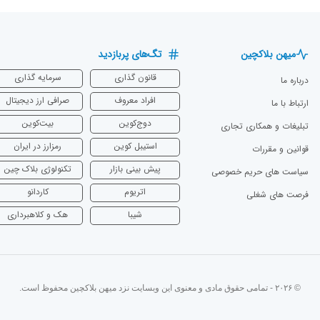
میهن بلاکچین
تگ‌های پربازدید
قانون گذاری
سرمایه‌ گذاری
درباره ما
افراد معروف
صرافی ارز دیجیتال
ارتباط با ما
دوج‌کوین
بیت‌کوین
تبلیغات و همکاری تجاری
استیبل کوین
رمزارز در ایران
قوانین و مقررات
پیش بینی بازار
تکنولوژی بلاک چین
سیاست های حریم خصوصی
اتریوم
‌کاردانو
فرصت های شغلی
شیبا
هک و کلاهبرداری
© ۲۰۲۶ - تمامی حقوق مادی و معنوی این وبسایت نزد میهن بلاکچین محفوظ است.