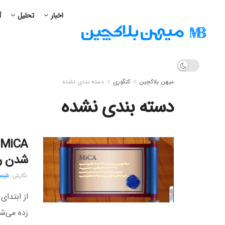
اخبار
تحلیل
آ
میهن بلاکچین
کتگوری
دسته بندی نشده
دسته بندی نشده
شدن راه USDT تا فرصت USDC و ته
نگارش:‌
شبنم
زده می‌شد