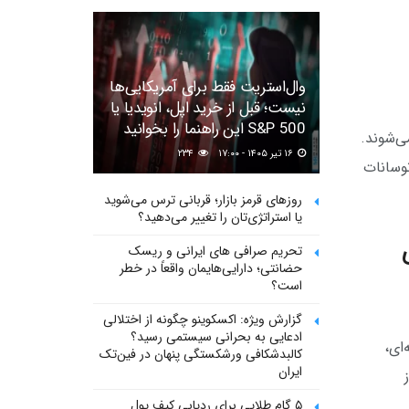
وال‌استریت فقط برای آمریکایی‌ها
نیست؛ قبل از خرید اپل، انویدیا یا
S&P 500 این راهنما را بخوانید
ی‌شوند.
۱۶ تیر ۱۴۰۵ - ۱۷:۰۰
۲۳۴
نوسانات
روزهای قرمز بازار؛ قربانی ترس می‌شوید
یا استراتژی‌تان را تغییر می‌دهید؟
تحریم صرافی های ایرانی و ریسک
حضانتی؛ دارایی‌هایمان واقعاً در خطر
است؟
گزارش ویژه: اکسکوینو چگونه از اختلالی
ادعایی به بحرانی سیستمی رسید؟
حله‌ای،
کالبدشکافی ورشکستگی پنهان در فین‌تک
ایران
ز
۵ گام طلایی برای ردیابی کیف پول‌