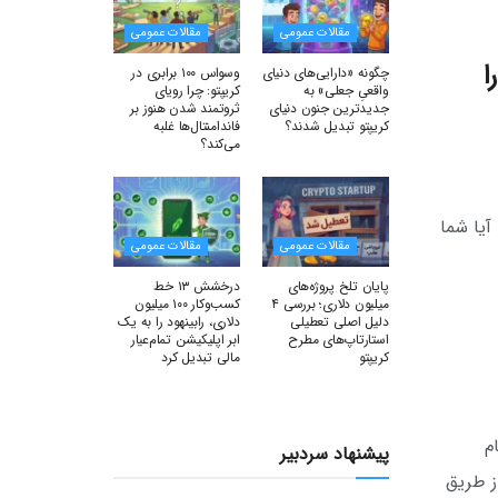
مقالات عمومی
مقالات عمومی
ا را
چگونه «دارایی‌های دنیای
وسواس ۱۰۰ برابری در
واقعیِ جعلی» به
کریپتو: چرا رویای
جدیدترین جنون دنیای
ثروتمند شدن هنوز بر
کریپتو تبدیل شدند؟
فاندامنتال‌ها غلبه
می‌کند؟
آیا شما
مقالات عمومی
مقالات عمومی
پایان تلخ پروژه‌های
درخشش ۱۳ خط
میلیون دلاری؛ بررسی ۴
کسب‌وکار ۱۰۰ میلیون
دلیل اصلی تعطیلی
دلاری، رابینهود را به یک
استارتاپ‌های مطرح
ابر اپلیکیشن تمام‌عیار
کریپتو
مالی تبدیل کرد
ام
پیشنهاد سردبیر
ار که تماماً از طریق