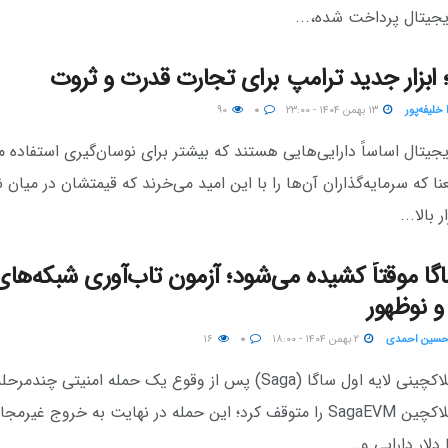
یجیتال پرداخت شده،...
؛ ابزار جدید ترامپ برای تجارت قدرت و ثروت
خلیفه‌پور
۱۳ بهمن ۱۴۰۴ - ۲۳:۰۰
۰
۹۰
جیتال اساساً دارایی‌هایی هستند که بیشتر برای نوسان‌گیری استفاده م
نا که سرمایه‌گذاران آن‌ها را با این امید می‌خرند که قیمتشان در میان 
 بالا...
اگا موقتاً کشیده می‌شود؛ آزمون تاب‌آوری شبکه‌های
 و نوظهور
حسین احمدی
۲ بهمن ۱۴۰۴ - ۱۸:۰۰
۰
۱۶
پروتکل بلاکچینی لایه اول ساگا (Saga) پس از وقوع یک حمله امنیتی چندمر
فعالیت بلاکچین SagaEVM را متوقف کرد؛ این حمله‌ در نهایت به خروج غیرمجا
دلار دارایی و...