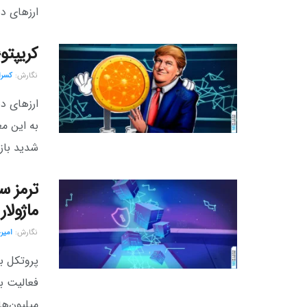
ارزهای د
کریپتو
نگارش:‌
کسرا 
ارزهای دی
به این مع
شدید بازار
ترمز س
ماژولار
نگارش:‌
امیر
میلیون‌ها 