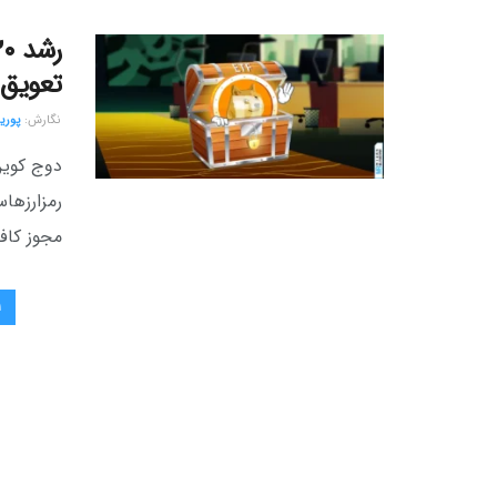
تعویق 
نگارش:‌
پوریا
دوج کوین 
مجوز کافی
۱