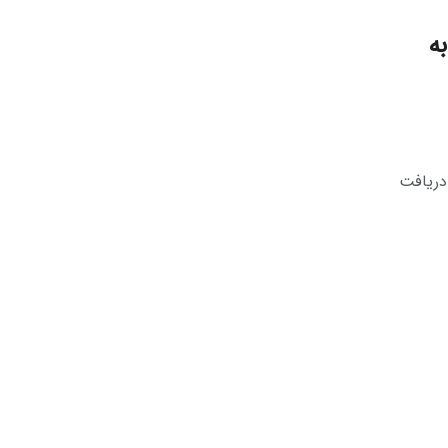
لات به
میم‌ کوین، خبر دریافت