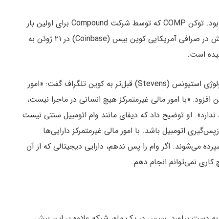
مالکیت این توکن حکومتی در سال ۲۰۲۰ بسیار سودآور بود. توکن COMP که توسط شرکت Compound برای اولین بار
در ژوئن صادر شد، از ۶۱ دلار در ۱۸ ژوئن، پس از انتشارش در صرافی آمریکایی کوین بیس (Coinbase) در ۲۱ ژوئن به
جوزپه آتنی (Giuseppe Ateniese) استاد موسسه تکنولوژی استیونس (Stevens) قبل‌تر به کوین تلگراف گفت: «امور
افزود: «با امور مالی غیرمتمرکز هیچ انسانی در ماجرا نیست،
ارد». او توضیح داد که دیفای مانند وام اتومبیل سنتی نیست
س‌گیری اتومبیل باشد. با امور مالی غیرمتمرکز دارایی‌ها
ه می‌شوند. اگر وام را پس ندهم، دارایی دیجیتالی که از آن
 کاری نمی‌توانم انجام دهم.
ل طول کشید که ۱۰۰ میلیون کاربر به دست بیاورد. سپس در یک ماه، شبکه علاوه بر این بیش