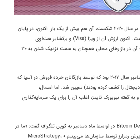
قدیمی‌ترین و رایج‌ترین ارز دیجیتال دنیا رکورد قیمت را در سال ۲۰۲۰ شکست، آن هم بیش از یک بار. اکنون، در پایان
سال، سقف بازار بیت کوین در حدود ۵۰۰ میلیارد دلار است. اکنون ارزش آن از ویزا (Visa) و برکشایر هت‌اوِی
(Berkshire Hathaway) نیز بالاتر رفته است – و قیمت آن در بازارهای محلی همچنان به سمت نزدیک شدن به ۳۰
بر طبق اخبار بلاک چین رکورد قبلی آن ۱۹۸۵۰ دلار در دسامبر سال ۲۰۱۷ بود که توسط بازرگانان خرده فروش در آسیا که
 دیجتال را کشف کرده بودند) تعیین شد. اما امسال،
 به گفته نیویورک تایمز، اغلب آن را برای یک سرمایه‌گذاری
براندون مینتز (Brandon Mintz) مدیرعامل شرکت Bitcoin Depot در اواسط ماه دسامبر به کوین تلگراف گفت: «ما در
این مرحله تقریبا هر روز داستان‌های تازه‌ای در مورد پذیرش رمزارز توسط سازمان‌ها می‌بینیم.» MicroStrategy،