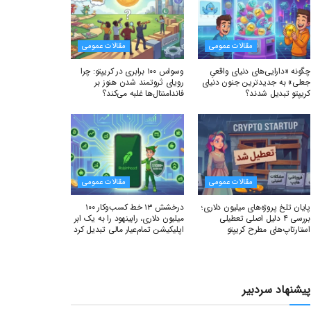
مقالات عمومی
مقالات عمومی
چگونه «دارایی‌های دنیای واقعیِ
وسواس ۱۰۰ برابری در کریپتو: چرا
جعلی» به جدیدترین جنون دنیای
رویای ثروتمند شدن هنوز بر
کریپتو تبدیل شدند؟
فاندامنتال‌ها غلبه می‌کند؟
مقالات عمومی
مقالات عمومی
پایان تلخ پروژه‌های میلیون دلاری؛
درخشش ۱۳ خط کسب‌وکار ۱۰۰
بررسی ۴ دلیل اصلی تعطیلی
میلیون دلاری، رابینهود را به یک ابر
استارتاپ‌های مطرح کریپتو
اپلیکیشن تمام‌عیار مالی تبدیل کرد
پیشنهاد سردبیر