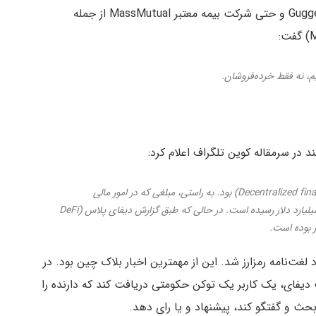
Square، Paul Tudor Jones، سرمایه‌گذارهای Guggenheim و حتی شرکت بیمه معتبر MassMutual از جمله
م، نه فقط خرده‌فروشان.
سال ۲۰۲۰ به صراحت سال امور مالی غیرمتمرکز (Decentralized finance) بود. به راستی، مبلغی که در امور مالی
غیرمتمرکز لاک شده است در ۳۰ دسامبر تقریبا به ۱۵ میلیارد دلار رسیده است. در حالی که طبق گزارش دیفای پلاس (DeFi
 لغت‌نامه رمزارز شد. این از مهمترین اخبار بلاک چین بود. در
 دیفای، یک کاربر یک توکن حکومتی دریافت کند که دارنده را
 بحث و گفتگو کند، پیشنهاد و یا رای دهد.