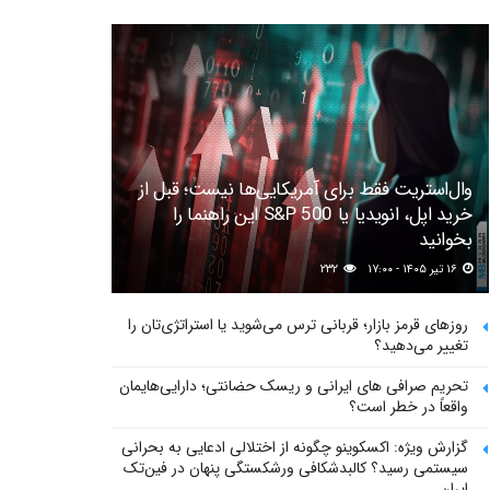
وال‌استریت فقط برای آمریکایی‌ها نیست؛ قبل از
خرید اپل، انویدیا یا S&P 500 این راهنما را
بخوانید
۱۶ تیر ۱۴۰۵ - ۱۷:۰۰
۲۳۲
روزهای قرمز بازار؛ قربانی ترس می‌شوید یا استراتژی‌تان را
تغییر می‌دهید؟
تحریم صرافی های ایرانی و ریسک حضانتی؛ دارایی‌هایمان
واقعاً در خطر است؟
گزارش ویژه: اکسکوینو چگونه از اختلالی ادعایی به بحرانی
سیستمی رسید؟ کالبدشکافی ورشکستگی پنهان در فین‌تک
ایران