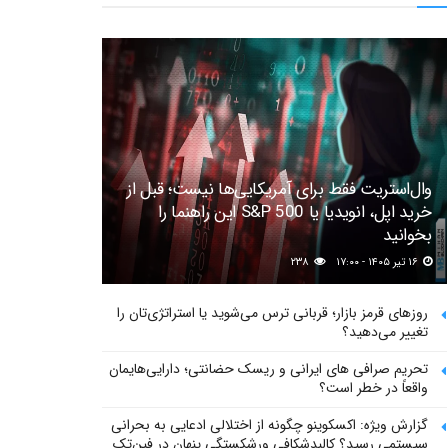
وال‌استریت فقط برای آمریکایی‌ها نیست؛ قبل از
خرید اپل، انویدیا یا S&P 500 این راهنما را
بخوانید
۱۶ تیر ۱۴۰۵ - ۱۷:۰۰
۲۳۸
روزهای قرمز بازار؛ قربانی ترس می‌شوید یا استراتژی‌تان را
تغییر می‌دهید؟
تحریم صرافی های ایرانی و ریسک حضانتی؛ دارایی‌هایمان
واقعاً در خطر است؟
گزارش ویژه: اکسکوینو چگونه از اختلالی ادعایی به بحرانی
سیستمی رسید؟ کالبدشکافی ورشکستگی پنهان در فین‌تک