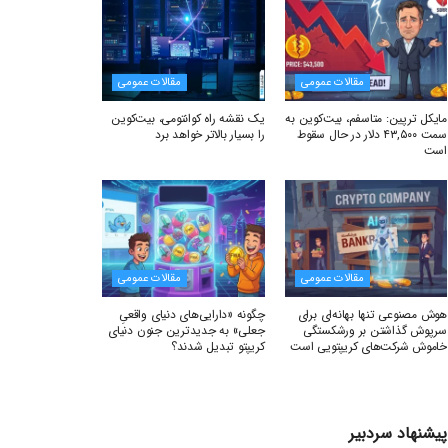
مقالات عمومی
مقالات عمومی
مایکل ترپین: متاسفم، بیت‌کوین به
یک نقشه راه کوانتومی، بیت‌کوین
سمت ۴۳,۵۰۰ دلار در حال سقوط
را بسیار بالاتر خواهد برد
است
مقالات عمومی
مقالات عمومی
هوش مصنوعی تنها بهانه‌ای برای
چگونه «دارایی‌های دنیای واقعیِ
سرپوش گذاشتن بر ورشکستگی
جعلی» به جدیدترین جنون دنیای
خاموش شرکت‌های کریپتویی است
کریپتو تبدیل شدند؟
پیشنهاد سردبیر