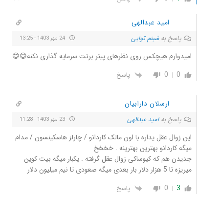
امید عبدالهی
پاسخ به
شبنم توایی
24 مهر 1403 - 13:25
امیدوارم هیچکس روی نظرهای پیتر برنت سرمایه گذاری نکنه😄😄
0
0
پاسخ
ارسلان دارابیان
پاسخ به
امید عبدالهی
23 مهر 1403 - 11:28
این زوال عقل یداره با اون مالک کاردانو / چارلز هاسکینسون / مدام
میگه کاردانو بهترین بهترینه . خخخخ
جدیدن هم که کیوساکی زوال عقل گرفته . یکبار میگه بیت کوین
میریزه تا 5 هزار دلار بار بعدی میگه صعودی تا نیم میلیون دلار
0
3
پاسخ