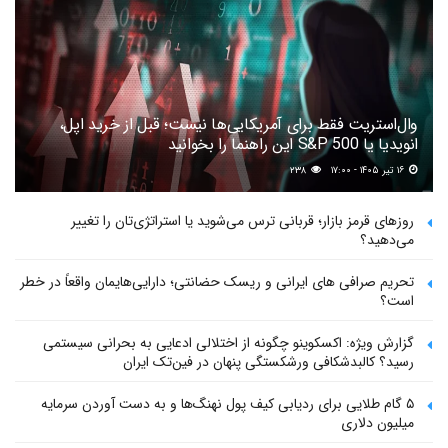
وال‌استریت فقط برای آمریکایی‌ها نیست؛ قبل از خرید اپل،
انویدیا یا S&P 500 این راهنما را بخوانید
۱۶ تیر ۱۴۰۵ - ۱۷:۰۰
۲۳۸
روزهای قرمز بازار؛ قربانی ترس می‌شوید یا استراتژی‌تان را تغییر
می‌دهید؟
تحریم صرافی های ایرانی و ریسک حضانتی؛ دارایی‌هایمان واقعاً در خطر
است؟
گزارش ویژه: اکسکوینو چگونه از اختلالی ادعایی به بحرانی سیستمی
رسید؟ کالبدشکافی ورشکستگی پنهان در فین‌تک ایران
۵ گام طلایی برای ردیابی کیف پول‌ نهنگ‌ها و به دست آوردن سرمایه
میلیون دلاری