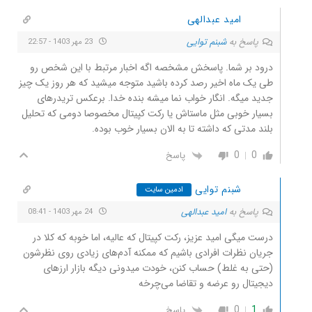
امید عبدالهی
پاسخ به
شبنم توایی
23 مهر 1403 - 22:57
درود بر شما. پاسخش مشخصه اگه اخبار مرتبط با این شخص رو
طی یک ماه اخیر رصد کرده باشید متوجه میشید که هر روز یک چیز
جدید میگه. انگار خواب نما میشه بنده خدا. برعکس تریدرهای
بسیار خوبی مثل ماستاش یا رکت کپیتال مخصوصا دومی که تحلیل
بلند مدتی که داشته تا به الان بسیار خوب بوده.
0
0
پاسخ
شبنم توایی
ادمین سایت
پاسخ به
امید عبدالهی
24 مهر 1403 - 08:41
درست میگی امید عزیز، رکت کپیتال که عالیه، اما خوبه که کلا در
جریان نظرات افرادی باشیم که ممکنه آدم‌های زیادی روی نظرشون
(حتی به غلط) حساب کنن، خودت میدونی دیگه بازار ارزهای
دیجیتال رو عرضه و تقاضا می‌چرخه
0
1
پاسخ