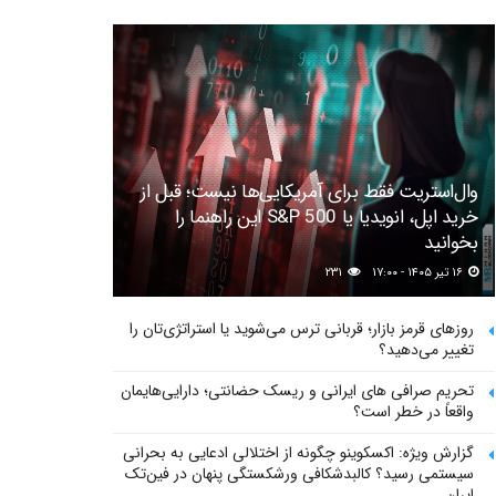
وال‌استریت فقط برای آمریکایی‌ها نیست؛ قبل از
خرید اپل، انویدیا یا S&P 500 این راهنما را
بخوانید
۱۶ تیر ۱۴۰۵ - ۱۷:۰۰
۲۳۱
روزهای قرمز بازار؛ قربانی ترس می‌شوید یا استراتژی‌تان را
تغییر می‌دهید؟
تحریم صرافی های ایرانی و ریسک حضانتی؛ دارایی‌هایمان
واقعاً در خطر است؟
گزارش ویژه: اکسکوینو چگونه از اختلالی ادعایی به بحرانی
سیستمی رسید؟ کالبدشکافی ورشکستگی پنهان در فین‌تک
ایران