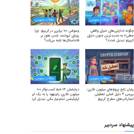
مقالات عمومی
مقالات عمومی
چگونه «دارایی‌های دنیای واقعیِ
وسواس ۱۰۰ برابری در کریپتو: چرا
جعلی» به جدیدترین جنون دنیای
رویای ثروتمند شدن هنوز بر
کریپتو تبدیل شدند؟
فاندامنتال‌ها غلبه می‌کند؟
مقالات عمومی
مقالات عمومی
پایان تلخ پروژه‌های میلیون دلاری؛
درخشش ۱۳ خط کسب‌وکار ۱۰۰
بررسی ۴ دلیل اصلی تعطیلی
میلیون دلاری، رابینهود را به یک ابر
استارتاپ‌های مطرح کریپتو
اپلیکیشن تمام‌عیار مالی تبدیل کرد
پیشنهاد سردبیر