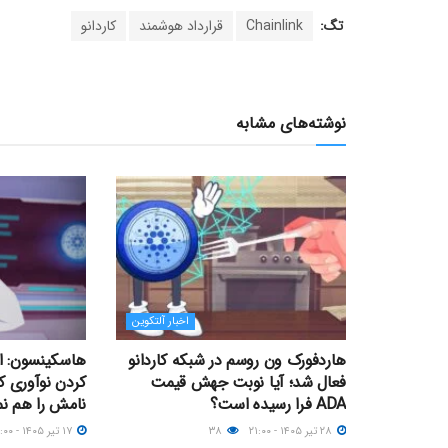
تگ:
Chainlink
قرارداد هوشمند
کاردانو
نوشته‌های مشابه
اخبار آلتکوین
هاردفورک ون روسم در شبکه کاردانو
هاسکینسون: ات
فعال شد؛ آیا نوبت جهش قیمت
کردن نوآوری ک
ADA فرا رسیده است؟
نامش را هم نم
۲۸ تیر ۱۴۰۵ - ۲۱:۰۰
۳۸
۱۷ تیر ۱۴۰۵ - ۱۸:۰۰