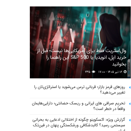
وال‌استریت فقط برای آمریکایی‌ها نیست؛ قبل از
خرید اپل، انویدیا یا S&P 500 این راهنما را
بخوانید
۱۶ تیر ۱۴۰۵ - ۱۷:۰۰
۲۳۵
روزهای قرمز بازار؛ قربانی ترس می‌شوید یا استراتژی‌تان را
تغییر می‌دهید؟
تحریم صرافی های ایرانی و ریسک حضانتی؛ دارایی‌هایمان
واقعاً در خطر است؟
گزارش ویژه: اکسکوینو چگونه از اختلالی ادعایی به بحرانی
سیستمی رسید؟ کالبدشکافی ورشکستگی پنهان در فین‌تک
ایران