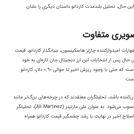
ن حال، تحلیل بلندمدت کاردانو داستان دیگری را نشان
تصویری متفاوت
رات امیدوارکننده چارلز هاسکینسون، بنیانگذار کاردانو، قیمت
ار در نوسان بود. با این حال‌ پس از انتخابات این ارز دیجیتال جان تازه‌ای به خود
رسید. نکته قابل تامل این است که حتی با وجود ریزش اخیر تا حوالی ۰.۹۰ دلار، کاردانو
 است.
ن‌کننده باشد، تحلیلگران معتقدند که در چرخه‌های بزرگ‌تر مانند
روند صعودی فعلی، این اصلاح قیمتی اتفاقی مثبت محسوب می‌شود. به عنوان علی مارتینز (Ali Martinez)، تحلیلگر
اصلاح اخیر در نهایت با رشد چشمگیر قیمت کاردانو همراه