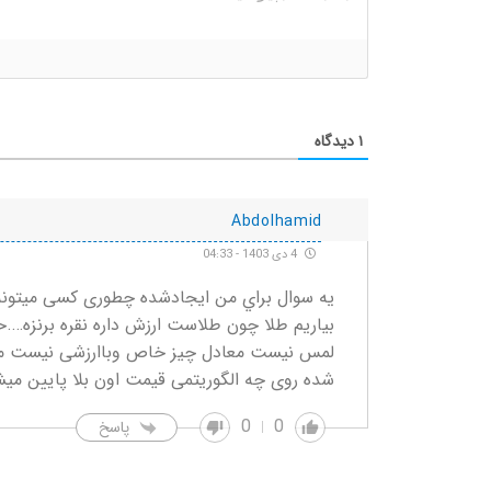
۱
دیدگاه
Abdolhamid
4 دی 1403 - 04:33
يه سوال براي من ايجادشده چطوری کسی میتونه 
بیاریم طلا چون طلاست ارزش داره نقره برنزه….ح
لمس نیست معادل چیز خاص وباارزشی نیست مثل
شده روی چه الگوریتمی قیمت اون بلا پایین می
0
0
پاسخ