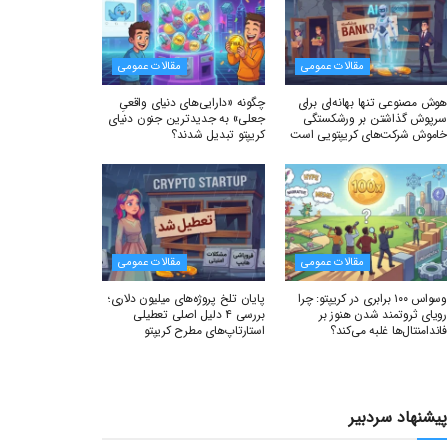
مقالات عمومی
مقالات عمومی
هوش مصنوعی تنها بهانه‌ای برای
چگونه «دارایی‌های دنیای واقعیِ
سرپوش گذاشتن بر ورشکستگی
جعلی» به جدیدترین جنون دنیای
خاموش شرکت‌های کریپتویی است
کریپتو تبدیل شدند؟
مقالات عمومی
مقالات عمومی
وسواس ۱۰۰ برابری در کریپتو: چرا
پایان تلخ پروژه‌های میلیون دلاری؛
رویای ثروتمند شدن هنوز بر
بررسی ۴ دلیل اصلی تعطیلی
فاندامنتال‌ها غلبه می‌کند؟
استارتاپ‌های مطرح کریپتو
پیشنهاد سردبیر