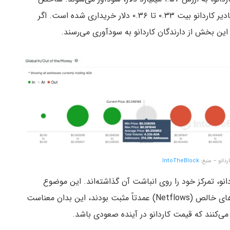
جهانی GIOM (ورود و خروج پول) نشان می‌دهد که مقادیر کاردانو بیت ۰.۳۳ تا ۰.۳۶ دلار خریداری شده است. اگر
، این بخش از دارندگان کاردانو به سودآوری می‌رسند.
IntoTheBlock
انو، تمرکز خود را روی انباشت آن گذاشته‌اند. این موضوع
نشانه اعتماد نهنگ‌ها به آینده این توکن است. جریان‌های خالص (Netflows) عمدتاً مثبت بودند، این بدان معناست
 می‌کنند که قیمت کاردانو در آینده صعودی باشد.