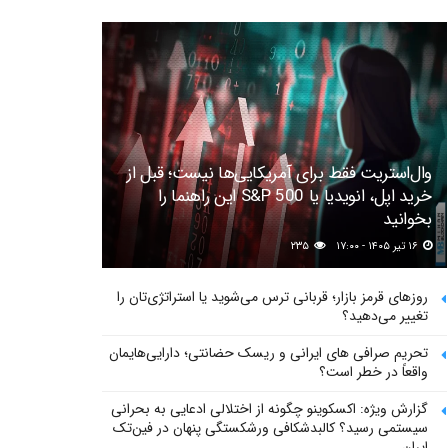
وال‌استریت فقط برای آمریکایی‌ها نیست؛ قبل از
خرید اپل، انویدیا یا S&P 500 این راهنما را
بخوانید
۱۶ تیر ۱۴۰۵ - ۱۷:۰۰
۲۳۵
روزهای قرمز بازار؛ قربانی ترس می‌شوید یا استراتژی‌تان را
تغییر می‌دهید؟
تحریم صرافی های ایرانی و ریسک حضانتی؛ دارایی‌هایمان
واقعاً در خطر است؟
گزارش ویژه: اکسکوینو چگونه از اختلالی ادعایی به بحرانی
سیستمی رسید؟ کالبدشکافی ورشکستگی پنهان در فین‌تک
ایران