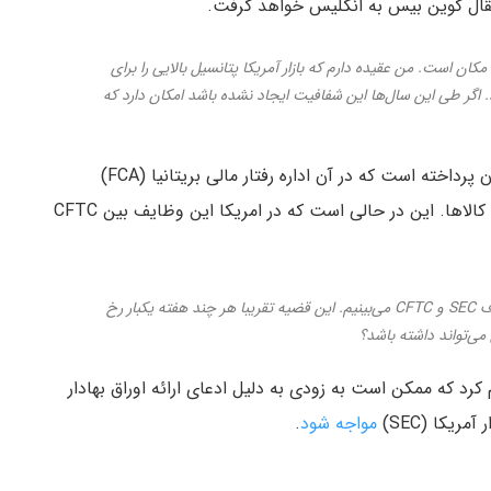
تقال کوین بیس به انگلیس خواهد گرفت.
کان است. من عقیده دارم که بازار آمریکا پتانسیل بالایی را برای
د. اگر طی این سال‌ها این شفافیت ایجاد نشده باشد امکان دارد که
آرمسترانگ همچنین به تایید فضای نظارتی در انگلستان پرداخته است که در آن اداره رفتار مالی بریتانیا (FCA)
مسوولیت نظارتی هم اوراق بهادار را بر عهده دارد و هم کالاها. این در حالی است که در امریکا این وظایف بین CFTC
ما در آمریکا (برعکس انگلیس) مواضع متناقض از طرف SEC و CFTC می‌بینیم. این قضیه تقریبا هر چند هفته یکبار رخ
ی‌تواند داشته باشد؟
 کرد که ممکن است به زودی به دلیل ادعای ارائه اوراق بهادار
ریکا (SEC)
مواجه شود
.