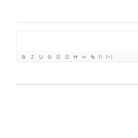
{}
[+]