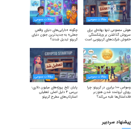
مقالات عمومی
مقالات عمومی
هوش مصنوعی تنها بهانه‌ای برای
چگونه «دارایی‌های دنیای واقعیِ
سرپوش گذاشتن بر ورشکستگی
جعلی» به جدیدترین جنون دنیای
خاموش شرکت‌های کریپتویی است
کریپتو تبدیل شدند؟
مقالات عمومی
مقالات عمومی
وسواس ۱۰۰ برابری در کریپتو: چرا
پایان تلخ پروژه‌های میلیون دلاری؛
رویای ثروتمند شدن هنوز بر
بررسی ۴ دلیل اصلی تعطیلی
فاندامنتال‌ها غلبه می‌کند؟
استارتاپ‌های مطرح کریپتو
پیشنهاد سردبیر