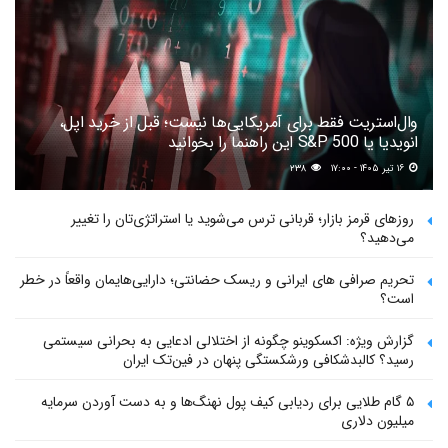
وال‌استریت فقط برای آمریکایی‌ها نیست؛ قبل از خرید اپل،
انویدیا یا S&P 500 این راهنما را بخوانید
۱۶ تیر ۱۴۰۵ - ۱۷:۰۰
۲۳۸
روزهای قرمز بازار؛ قربانی ترس می‌شوید یا استراتژی‌تان را تغییر
می‌دهید؟
تحریم صرافی های ایرانی و ریسک حضانتی؛ دارایی‌هایمان واقعاً در خطر
است؟
گزارش ویژه: اکسکوینو چگونه از اختلالی ادعایی به بحرانی سیستمی
رسید؟ کالبدشکافی ورشکستگی پنهان در فین‌تک ایران
۵ گام طلایی برای ردیابی کیف پول‌ نهنگ‌ها و به دست آوردن سرمایه
میلیون دلاری