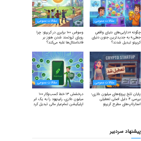
مقالات عمومی
مقالات عمومی
چگونه «دارایی‌های دنیای واقعیِ
وسواس ۱۰۰ برابری در کریپتو: چرا
جعلی» به جدیدترین جنون دنیای
رویای ثروتمند شدن هنوز بر
کریپتو تبدیل شدند؟
فاندامنتال‌ها غلبه می‌کند؟
مقالات عمومی
مقالات عمومی
پایان تلخ پروژه‌های میلیون دلاری؛
درخشش ۱۳ خط کسب‌وکار ۱۰۰
بررسی ۴ دلیل اصلی تعطیلی
میلیون دلاری، رابینهود را به یک ابر
استارتاپ‌های مطرح کریپتو
اپلیکیشن تمام‌عیار مالی تبدیل کرد
پیشنهاد سردبیر