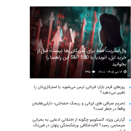
وال‌استریت فقط برای آمریکایی‌ها نیست؛ قبل از
خرید اپل، انویدیا یا S&P 500 این راهنما را
بخوانید
۱۶ تیر ۱۴۰۵ - ۱۷:۰۰
۲۳۵
روزهای قرمز بازار؛ قربانی ترس می‌شوید یا استراتژی‌تان را
تغییر می‌دهید؟
تحریم صرافی های ایرانی و ریسک حضانتی؛ دارایی‌هایمان
واقعاً در خطر است؟
گزارش ویژه: اکسکوینو چگونه از اختلالی ادعایی به بحرانی
سیستمی رسید؟ کالبدشکافی ورشکستگی پنهان در فین‌تک
ایران