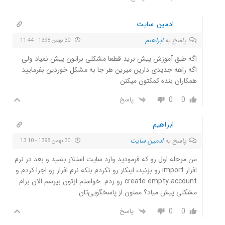
ادمین سایت
پاسخ به
ابراهیم
30 بهمن 1398 - 11:44
اگه طبق آموزش پیش برید قطعا مشکلی براتون پیش نمیاد ولی
اگه راهه جدیدی دارین میرین هر جا به مشکل خوردین بفرمایید
همکاران بنده کمکتون میکنن
0
0
پاسخ
ابراهیم
پاسخ به
ادمین سایت
30 بهمن 1398 - 13:10
من مرحله اول رو که فرمودید وارد سایت استلار بشید و بعد در نرم
افزار import رو بزنید، اینکار رو نکردم بلکه نرم افزار رو اجرا کردم و
create empty account رو زدم. خواستم ازتون بپرسم الان برام
مشکلی پیش میاد؟ ممنون از پاسخگویی‌تان
0
0
پاسخ