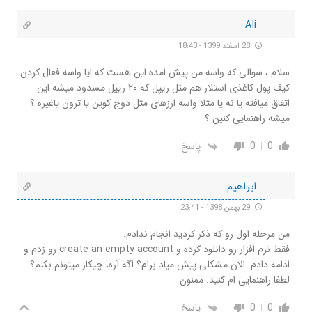
Ali
28 اسفند 1399 - 18:43
سلام ، سوالی که واسه من پیش امده این هست که ایا واسه فعال کردن
کیف پول کاغذی استلار هم مثل ریپل که ۲۰ ریپل مسدود میشه این
اتفاق میافته یا نه یا مثلا واسه ارزهای مثل دوج کوین یا ترون یاغیره ؟
میشه راهنمایی کنین ؟
0
0
پاسخ
ابراهیم
29 بهمن 1398 - 23:41
من مرحله اول رو که ذکر کردید انجام ندادم.
فقط نرم افزار رو دانلود کرده و create an empty account رو زدم و
ادامه دادم. الان مشکلی پیش میاد برام؟ اگه آره، چیکار میتونم بکنم؟
لطفا راهنمایی ام کنید. ممنون
0
0
پاسخ