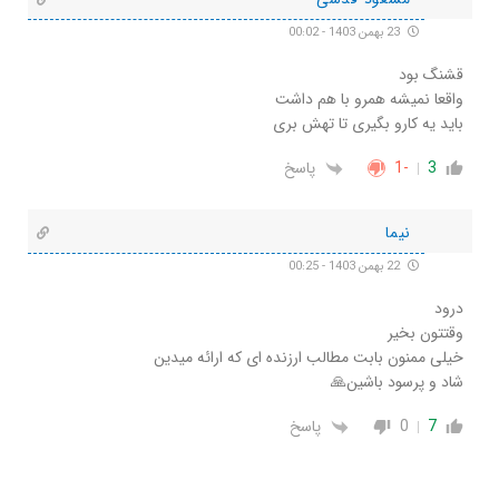
23 بهمن 1403 - 00:02
قشنگ بود
واقعا نمیشه همرو با هم داشت
باید یه کارو بگیری تا تهش بری
3
-1
پاسخ
نیما
22 بهمن 1403 - 00:25
درود
وقتتون بخیر
خیلی ممنون بابت مطالب ارزنده ای که ارائه میدین
شاد و پرسود باشین🙏
7
0
پاسخ