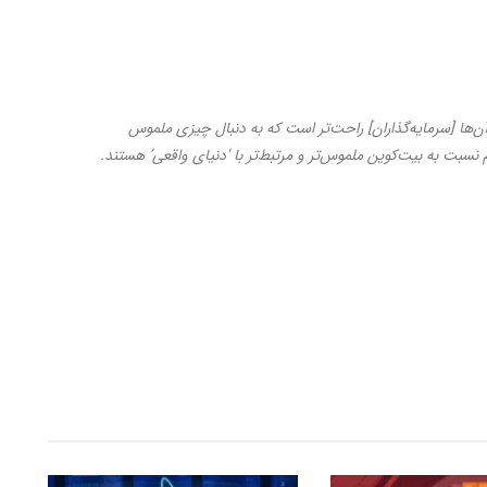
 آن‌ها [سرمایه‌گذاران] راحت‌تر است که به دنبال چیزی ملموس
م نسبت به بیت‌کوین ملموس‌تر و مرتبط‌تر با ‘دنیای واقعی’ هستند.