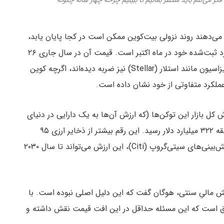
ی‌دهند روند نزولی بیت‌کوین ممکن است در کجا پایان یابد،
قیمت آن همچنان حدود ۵۰ درصد کمتر از بالاترین رکورد ثبت‌شده خود در ماه اکتبر است. قیمت آن در سال جاری ۲۶
درصد کاهش یافته است. بلاک‌چین‌های مرتبط با توکنیزاسیون مانند استلار (Stellar) نیز ضربه دیده‌اند، اگرچه کوین
 کل بازار این توکن‌ها (که ارزش آن‌ها به یک دارایی در دنیای
واقعی مانند دلار گره خورده است) اخیراً به رکورد بی‌سابقه ۳۲۲ میلیارد دلار رسید. این رقم بیشتر از ذخایر ارزی ۹۵
کشور، از جمله چندین کشور توسعه‌یافته است. طبق پیش‌بینی‌های سیتی‌گروپ (Citi)، این ارزش می‌تواند تا سال ۲۰۳۰
ِ بخش مالیِ سنتی، هوگان گفت که این دلیل اصلی نبوده است. با
فق است که این مسئله حداقل در این افت قیمت نقش داشته و