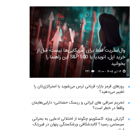
وال‌استریت فقط برای آمریکایی‌ها نیست؛ قبل از
خرید اپل، انویدیا یا S&P 500 این راهنما را
بخوانید
۱۶ تیر ۱۴۰۵ - ۱۷:۰۰
۲۳۱
روزهای قرمز بازار؛ قربانی ترس می‌شوید یا استراتژی‌تان را
تغییر می‌دهید؟
تحریم صرافی های ایرانی و ریسک حضانتی؛ دارایی‌هایمان
واقعاً در خطر است؟
گزارش ویژه: اکسکوینو چگونه از اختلالی ادعایی به بحرانی
سیستمی رسید؟ کالبدشکافی ورشکستگی پنهان در فین‌تک
ایران