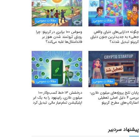
مقالات عمومی
مقالات عمومی
چگونه «دارایی‌های دنیای واقعیِ
وسواس ۱۰۰ برابری در کریپتو: چرا
جعلی» به جدیدترین جنون دنیای
رویای ثروتمند شدن هنوز بر
کریپتو تبدیل شدند؟
فاندامنتال‌ها غلبه می‌کند؟
مقالات عمومی
مقالات عمومی
پایان تلخ پروژه‌های میلیون دلاری؛
درخشش ۱۳ خط کسب‌وکار ۱۰۰
بررسی ۴ دلیل اصلی تعطیلی
میلیون دلاری، رابینهود را به یک ابر
استارتاپ‌های مطرح کریپتو
اپلیکیشن تمام‌عیار مالی تبدیل کرد
پیشنهاد سردبیر