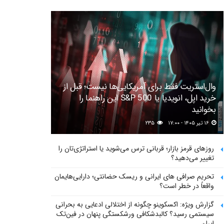
وال‌استریت فقط برای آمریکایی‌ها نیست؛ قبل از
خرید اپل، انویدیا یا S&P 500 این راهنما را
بخوانید
۱۶ تیر ۱۴۰۵ - ۱۷:۰۰
۲۳۵
روزهای قرمز بازار؛ قربانی ترس می‌شوید یا استراتژی‌تان را
تغییر می‌دهید؟
تحریم صرافی های ایرانی و ریسک حضانتی؛ دارایی‌هایمان
واقعاً در خطر است؟
گزارش ویژه: اکسکوینو چگونه از اختلالی ادعایی به بحرانی
سیستمی رسید؟ کالبدشکافی ورشکستگی پنهان در فین‌تک
ایران