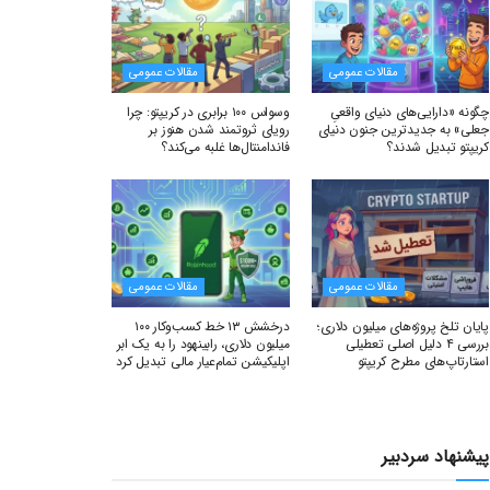
مقالات عمومی
مقالات عمومی
چگونه «دارایی‌های دنیای واقعیِ
وسواس ۱۰۰ برابری در کریپتو: چرا
جعلی» به جدیدترین جنون دنیای
رویای ثروتمند شدن هنوز بر
کریپتو تبدیل شدند؟
فاندامنتال‌ها غلبه می‌کند؟
مقالات عمومی
مقالات عمومی
پایان تلخ پروژه‌های میلیون دلاری؛
درخشش ۱۳ خط کسب‌وکار ۱۰۰
بررسی ۴ دلیل اصلی تعطیلی
میلیون دلاری، رابینهود را به یک ابر
استارتاپ‌های مطرح کریپتو
اپلیکیشن تمام‌عیار مالی تبدیل کرد
پیشنهاد سردبیر