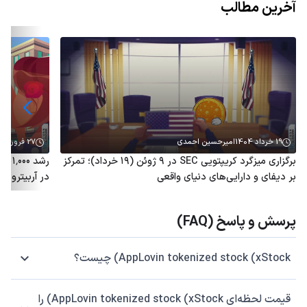
آخرین مطالب
19 خرداد 1404
امیرحسین احمدی
27 فروردین 1404
برگزاری میزگرد کریپتویی SEC در ۹ ژوئن (۱۹ خرداد)؛ تمرکز
رشد 
بر دیفای و دارایی‌های دنیای واقعی
در آربیتروم؛ توکن ARB هم
پرسش و پاسخ (FAQ)
AppLovin tokenized stock (xStock) چیست؟
قیمت لحظه‌ای AppLovin tokenized stock (xStock) را