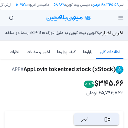
تتر:
190,345.58 تومان
دامیننس بیت کوین:
58.86%
دامیننس اتریوم:
10.45%
ارزش کل ب
آخرین اخبار:
طرح جدید EIP-8363: آیا کاهش پاداش استیکینگ به ضرر اتریوم تمام می‌شود؟
بلاکچین بیت کوین به دلیل فورک «BIP-110» رسما دو شاخه شد!
مایکل ترپین: متاسفم، بیت‌کوین به سمت ۴۳,۵۰۰ دلار در حال سقوط است
راه‌های حفظ ارزش پول؛ چگونه قدرت خرید خود را در برابر تورم
چرا هوش مصنوعی اکنون در کوتاه‌مدت تهدیدی فوری‌تر از کامپ
اطلاعات کلی
بازارها
کیف پول‌ها
اخبار و مقالات
نظرات
AppLovin tokenized stock (xStock)
APPX
$345.66
0%
65,794,853 تومان