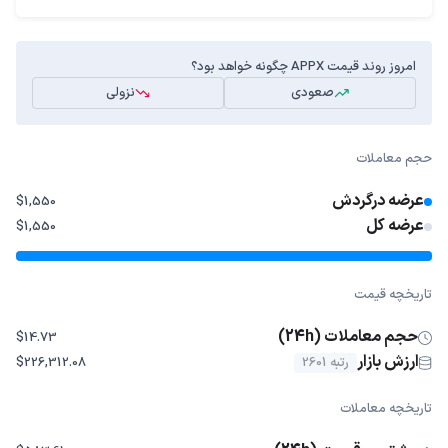
امروز روند قیمت APPX چگونه خواهد بود؟
صعودی
نزولی
حجم معاملات
عرضه درگردش
$1,550
عرضه کل
$1,550
تاریخچه قیمت
حجم معاملات (24h)
$14.73
ارزش بازار
رتبه 2601
$226,312.08
تاریخچه معاملات