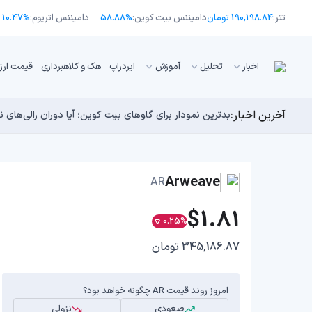
تتر:
190,198.84 تومان
دامیننس بیت کوین:
58.88%
دامیننس اتریوم:
10.47%
اﺧﺒﺎر
تحلیل
آموزش
ایردراپ
هک و کلاهبرداری
قیمت ارز
آخرین اخبار:
انتقال ۶۶ میلیون دلاری بیت کوین توسط مایکرواستراتژی؛ آیا فشار فروش جدیدی در راه است؟
توسعه‌دهندگان بیت‌کوین ۸۵ باگ بحرانی را در یک وضعیت «فوق‌العاده بد» شناسایی کردند
اوج‌گیری طلا با تقاضای چین؛ چرا قیمت بیت کوین در ۶۴ هزار دلار درجا می‌زند؟
یک نقشه راه کوانتومی، بیت‌کوین را بسیار بالاتر خواهد برد
بدترین نمودار برای گاوهای بیت کوین؛ آیا دوران رالی‌های
Arweave
AR
$1.81
0.25%
345,186.87 تومان
امروز روند قیمت AR چگونه خواهد بود؟
صعودی
نزولی