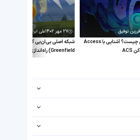
فرزین توفیق
27 مهر 1402
علی ابراهیمی
پروتکل اکسس چیست؟ آشنایی با Access
شبکه اصلی بی‌ان‌بی گرین‌فیلد (BNB
Greenfield) راه‌اندازی شد