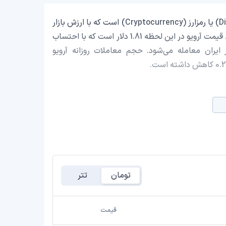
آرویو با نماد اختصاری (AR) یک ارز دیجیتال (Digital Currency) یا رمزارز (Cryptocurrency) است که با ارزش بازار
حدود 119,554,658.26 دلار در رتبه 159 بازار رمز ارزها قرار دارد. قیمت آرویو در این لحظه 1.81 دلار است که با احتساب
تومان، با قیمت 345,186.87 تومان در ایران معامله می‌شود. حجم معاملات روزانه آرویو
تومان
تتر
قیمت