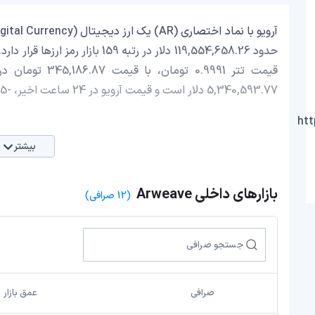
قیمت تتر 0.9991 
5,340,593.77 دلار است و قیمت آرویو در 24 ساعت اخیر، -0.25 کاهش داشته است.
ht
بیشتر
بازارهای داخلی Arweave
(12 صرافی)
صرافی
عمق بازار