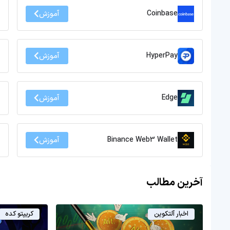
Coinbase
آموزش
HyperPay
آموزش
Edge
آموزش
Binance Web3 Wallet
آموزش
آخرین مطالب
اخبار آلتکوین
کریپتو کده