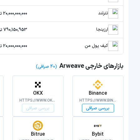
تترلند
20,000,000,000 تومان
ارزینجا
790,150,953 تومان
کیف پول من
20,000,000,000 تومان
بازارهای خارجی Arweave
(40 صرافی)
OKX
Binance
HTTPS://WWW.OKX.COM/
HTTPS://WWW.BINANCE.COM/
بررسی صرافی
بررسی صرافی
Bitrue
Bybit