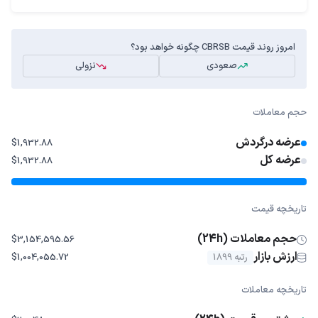
امروز روند قیمت CBRSB چگونه خواهد بود؟
صعودی
نزولی
حجم معاملات
عرضه درگردش
$1,932.88
عرضه کل
$1,932.88
تاریخچه قیمت
حجم معاملات (24h)
$3,154,595.56
ارزش بازار
رتبه 1899
$1,004,055.72
تاریخچه معاملات