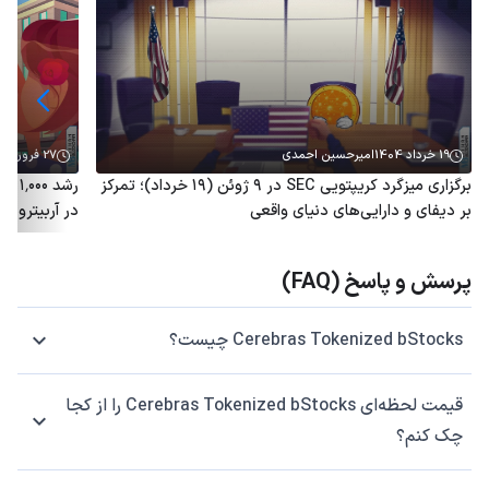
19 خرداد 1404
امیرحسین احمدی
27 فروردین 1404
برگزاری میزگرد کریپتویی SEC در ۹ ژوئن (۱۹ خرداد)؛ تمرکز
رشد 
بر دیفای و دارایی‌های دنیای واقعی
در آربیتروم؛ توکن ARB هم
پرسش و پاسخ (FAQ)
Cerebras Tokenized bStocks چیست؟
قیمت لحظه‌ای Cerebras Tokenized bStocks را از کجا
چک کنم؟