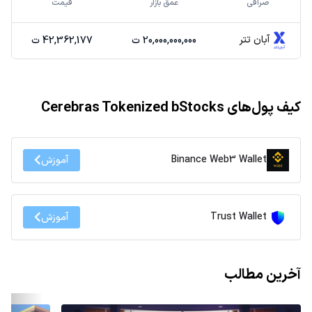
صرافی
عمق بازار
قیمت
آبان تتر
20,000,000,000 ت
42,362,177 ت
کیف پول‌های Cerebras Tokenized bStocks
Binance Web3 Wallet
آموزش
Trust Wallet
آموزش
آخرین مطالب