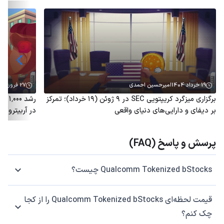
19 خرداد 1404
امیرحسین احمدی
27 فروردین 1404
برگزاری میزگرد کریپتویی SEC در ۹ ژوئن (۱۹ خرداد)؛ تمرکز
رشد 
بر دیفای و دارایی‌های دنیای واقعی
در آربیتروم؛ توکن ARB هم
پرسش و پاسخ (FAQ)
Qualcomm Tokenized bStocks چیست؟
قیمت لحظه‌ای Qualcomm Tokenized bStocks را از کجا
چک کنم؟