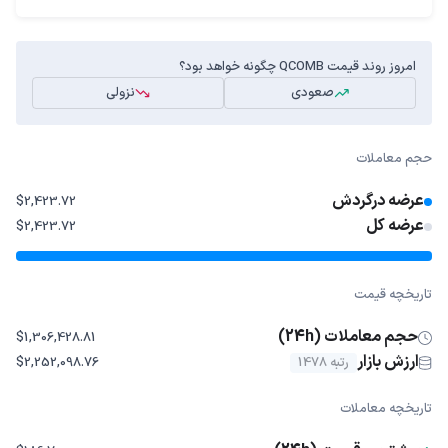
امروز روند قیمت QCOMB چگونه خواهد بود؟
صعودی
نزولی
حجم معاملات
عرضه درگردش
$2,423.72
عرضه کل
$2,423.72
تاریخچه قیمت
حجم معاملات (24h)
$1,306,428.81
ارزش بازار
رتبه 1478
$2,252,098.76
تاریخچه معاملات