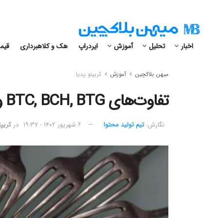
اخبار
تحلیل
آموزش
ایردراپ
هک و کلاهبرداری
قیمت
میهن بلاکچین
آموزش
کریپتو پدیا
تفاوت‌های BTC, BCH, BTG و B۲X فورک‌های اصلی بیتکوین
نگارش:‌
تیم تولید محتوا
۶ شهریور ۱۴۰۲ - ۱۹:۳۷
در
کریپت