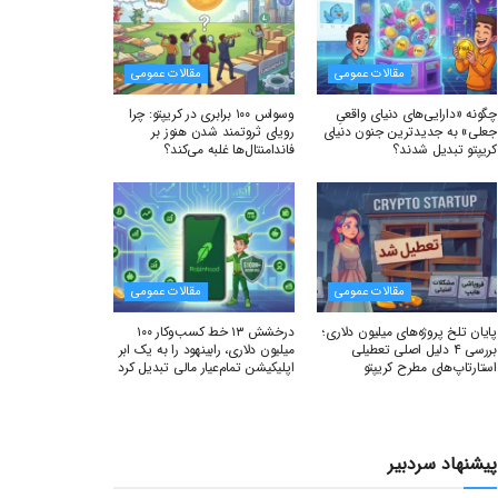
مقالات عمومی
مقالات عمومی
چگونه «دارایی‌های دنیای واقعیِ
وسواس ۱۰۰ برابری در کریپتو: چرا
جعلی» به جدیدترین جنون دنیای
رویای ثروتمند شدن هنوز بر
کریپتو تبدیل شدند؟
فاندامنتال‌ها غلبه می‌کند؟
مقالات عمومی
مقالات عمومی
پایان تلخ پروژه‌های میلیون دلاری؛
درخشش ۱۳ خط کسب‌وکار ۱۰۰
بررسی ۴ دلیل اصلی تعطیلی
میلیون دلاری، رابینهود را به یک ابر
استارتاپ‌های مطرح کریپتو
اپلیکیشن تمام‌عیار مالی تبدیل کرد
پیشنهاد سردبیر