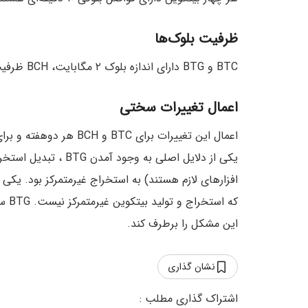
ظرفیت بلوک‌ها
BTC و BTG دارای اندازه بلوک ۲ مگابایت، BCH ظرفیت ۸ مگابایت و B۲X دارای ظرفیت ۴ مگابایت هستند.
اعمال تغییرات سختی
اعمال این تغییرات برای BTC و BCH هر دوهفته و برای BTG و B2X با تولید هر بلوک صورت می‌گیرد.
افزار‌های لازم هستند) به استخراج غیرمتمرکز بود. یکی 
این مشکل را برطرف کند.
نشان گذاری