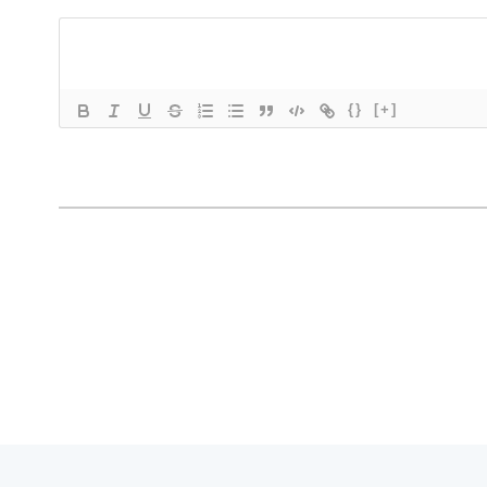
{}
[+]