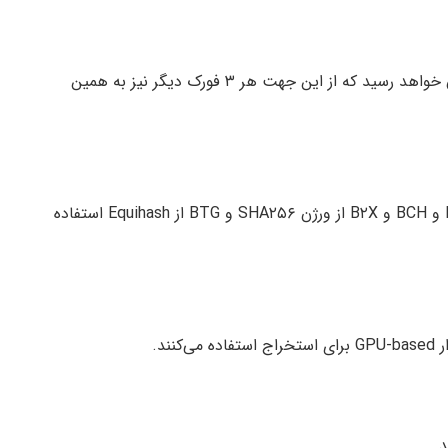
در نهایت کل بیتکوین‌های تولید شده به عدد ۲۱ میلیون خواهد رسید که از این جهت هر ۳ فورک دیگر نیز به همین
هر چهار بیتکوین از این الگوریتم استفاده می‌کنند. BTC و BCH و B۲X از ورژن SHA۲۵۶ و BTG از Equihash استفاده