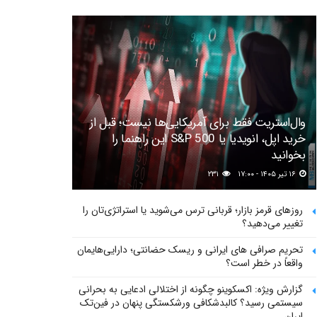
وال‌استریت فقط برای آمریکایی‌ها نیست؛ قبل از
خرید اپل، انویدیا یا S&P 500 این راهنما را
بخوانید
۱۶ تیر ۱۴۰۵ - ۱۷:۰۰
۲۳۱
روزهای قرمز بازار؛ قربانی ترس می‌شوید یا استراتژی‌تان را
تغییر می‌دهید؟
تحریم صرافی های ایرانی و ریسک حضانتی؛ دارایی‌هایمان
واقعاً در خطر است؟
گزارش ویژه: اکسکوینو چگونه از اختلالی ادعایی به بحرانی
سیستمی رسید؟ کالبدشکافی ورشکستگی پنهان در فین‌تک
ایران