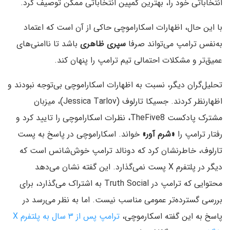
انتخاباتی خود را، بهترین کمپین انتخاباتی ممکن توصیف کرد.
با این حال، اظهارات اسکاراموچی حاکی از آن است که اعتماد
به‌نفس ترامپ می‌تواند صرفا
سپری ظاهری
باشد تا ناامنی‌های
عمیق‌تر و مشکلات احتمالی تیم ترامپ را پنهان کند.
تحلیل‌گران دیگر، نسبت به اظهارات اسکاراموچی بی‌توجه نبودند و
اظهارنظر کردند. جسیکا تارلوف (Jessica Tarlov)، میزبان
مشترک پادکست TheFive8، نظرات اسکاراموچی را تایید کرد و
رفتار ترامپ را
«شرم آور»
خواند. اسکاراموچی در پاسخ به پست
تارلوف، خاطرنشان کرد که دونالد ترامپ خوش‌شانس است که
دیگر در پلتفرم X پست نمی‌گذارد. این گفته نشان می‌دهد
محتوایی که ترامپ در Truth Social به اشتراک می‌گذارد، برای
بررسی گسترده‌تر عمومی مناسب نیست. اما به نظر می‌رسد در
پاسخ به این گفته اسکارموچی،
ترامپ پس از ۳ سال به پلتفرم X