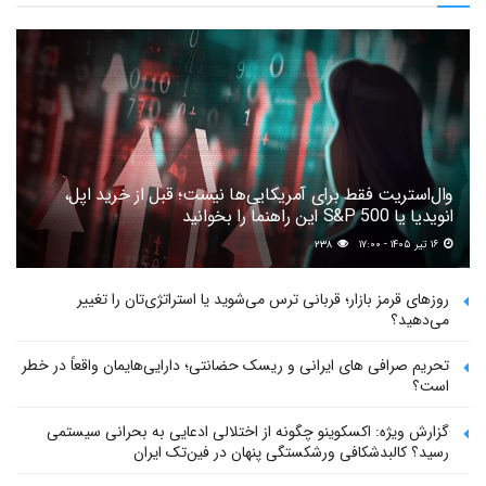
وال‌استریت فقط برای آمریکایی‌ها نیست؛ قبل از خرید اپل،
انویدیا یا S&P 500 این راهنما را بخوانید
۱۶ تیر ۱۴۰۵ - ۱۷:۰۰
۲۳۸
روزهای قرمز بازار؛ قربانی ترس می‌شوید یا استراتژی‌تان را تغییر
می‌دهید؟
تحریم صرافی های ایرانی و ریسک حضانتی؛ دارایی‌هایمان واقعاً در خطر
است؟
گزارش ویژه: اکسکوینو چگونه از اختلالی ادعایی به بحرانی سیستمی
رسید؟ کالبدشکافی ورشکستگی پنهان در فین‌تک ایران