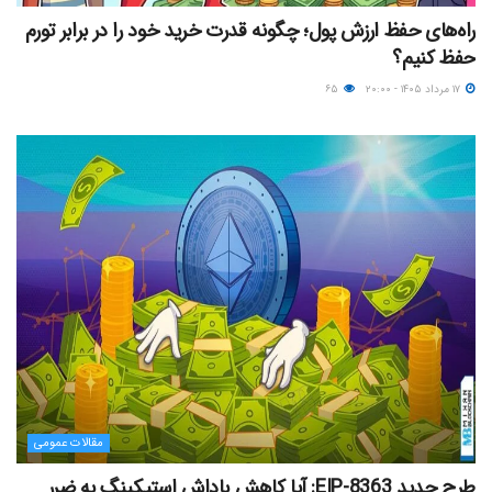
راه‌های حفظ ارزش پول؛ چگونه قدرت خرید خود را در برابر تورم
حفظ کنیم؟
۱۷ مرداد ۱۴۰۵ - ۲۰:۰۰
۶۵
مقالات عمومی
طرح جدید EIP-8363: آیا کاهش پاداش استیکینگ به ضرر