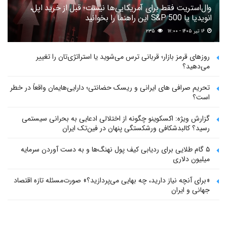
وال‌استریت فقط برای آمریکایی‌ها نیست؛ قبل از خرید اپل،
انویدیا یا S&P 500 این راهنما را بخوانید
۱۶ تیر ۱۴۰۵ - ۱۷:۰۰
۲۳۵
روزهای قرمز بازار؛ قربانی ترس می‌شوید یا استراتژی‌تان را تغییر
می‌دهید؟
تحریم صرافی های ایرانی و ریسک حضانتی؛ دارایی‌هایمان واقعاً در خطر
است؟
گزارش ویژه: اکسکوینو چگونه از اختلالی ادعایی به بحرانی سیستمی
رسید؟ کالبدشکافی ورشکستگی پنهان در فین‌تک ایران
۵ گام طلایی برای ردیابی کیف پول‌ نهنگ‌ها و به دست آوردن سرمایه
میلیون دلاری
«برای آنچه نیاز دارید، چه بهایی می‌پردازید؟» صورت‌مسئله تازه اقتصاد
جهانی و ایران