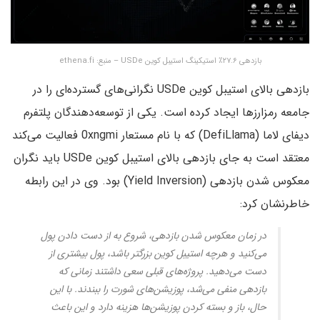
بازدهی ۲۷.۶٪ استیکینگ استیبل کوین USDe – منبع: ethena.fi
بازدهی بالای استیبل کوین USDe نگرانی‌های گسترده‌ای را در
جامعه رمزارزها ایجاد کرده است. یکی از توسعه‌دهندگان پلتفرم
دیفای لاما (DefiLlama) که با نام مستعار 0xngmi فعالیت می‌کند
معتقد است به جای بازدهی بالای استیبل کوین USDe باید نگران
معکوس شدن بازدهی (Yield Inversion) بود. وی در این رابطه
خاطرنشان کرد:
در زمان معکوس شدن بازدهی، شروع به از دست دادن پول
می‌کنید و هرچه استیبل کوین بزرگتر باشد، پول بیشتری از
دست می‌دهید. پروژه‌های قبلی سعی داشتند زمانی که
بازدهی منفی می‌شد، پوزیشن‌های شورت را ببندند. با این
حال، باز و بسته کردن پوزیشن‌ها هزینه دارد و این باعث