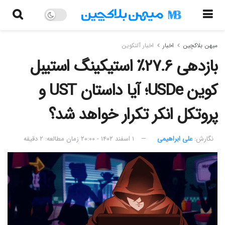
میهن بلاکچین
اخبار
اخبار آلتکوین
بازدهی ۲۷.۶٪ استیکینگ استیبل
کوین USDe؛ آیا داستان UST و
پروتکل انکر تکرار خواهد شد؟
نگارش:‌
علی ابراهیمی
۱ اسفند ۱۴۰۲ - ۲۰:۰۰
زمان مطالعه: ۲ دقیقه