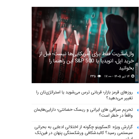
وال‌استریت فقط برای آمریکایی‌ها نیست؛ قبل از
خرید اپل، انویدیا یا S&P 500 این راهنما را
بخوانید
۱۶ تیر ۱۴۰۵ - ۱۷:۰۰
۲۳۵
روزهای قرمز بازار؛ قربانی ترس می‌شوید یا استراتژی‌تان را
تغییر می‌دهید؟
تحریم صرافی های ایرانی و ریسک حضانتی؛ دارایی‌هایمان
واقعاً در خطر است؟
گزارش ویژه: اکسکوینو چگونه از اختلالی ادعایی به بحرانی
سیستمی رسید؟ کالبدشکافی ورشکستگی پنهان در فین‌تک
ایران