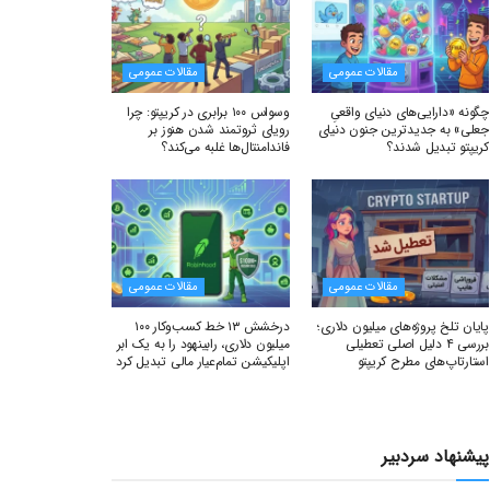
مقالات عمومی
مقالات عمومی
چگونه «دارایی‌های دنیای واقعیِ
وسواس ۱۰۰ برابری در کریپتو: چرا
جعلی» به جدیدترین جنون دنیای
رویای ثروتمند شدن هنوز بر
کریپتو تبدیل شدند؟
فاندامنتال‌ها غلبه می‌کند؟
مقالات عمومی
مقالات عمومی
پایان تلخ پروژه‌های میلیون دلاری؛
درخشش ۱۳ خط کسب‌وکار ۱۰۰
بررسی ۴ دلیل اصلی تعطیلی
میلیون دلاری، رابینهود را به یک ابر
استارتاپ‌های مطرح کریپتو
اپلیکیشن تمام‌عیار مالی تبدیل کرد
پیشنهاد سردبیر