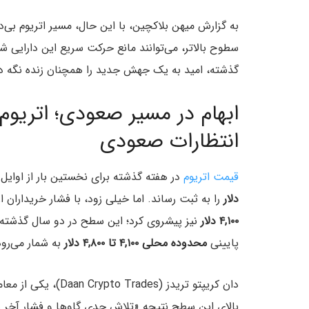
به گزارش میهن بلاکچین، با این حال، مسیر اتریوم ب
سطوح بالاتر، می‌توانند مانع حرکت سریع این دارایی شو
گذشته، امید به یک جهش جدید را همچنان زنده نگه د
ابهام در مسیر صعودی؛ اتریو
انتظارات صعودی
قیمت اتریوم
در هفته گذشته برای نخستین بار از اوای
دلار
را به ثبت رساند. اما خیلی زود، با فشار خریداران از شنبه به بعد، قی
۴,۱۰۰ دلار
نیز پیشروی کرد؛ این سطح در دو سال گذشته ب
پایینی
محدوده محلی ۴,۱۰۰ تا ۴,۸۰۰ دلار
به‌ شمار می‌رود
دان کریپتو تریدز (es
بالای این سطح نتیجه «تلاش جدی گاوها و فشار آخر ه