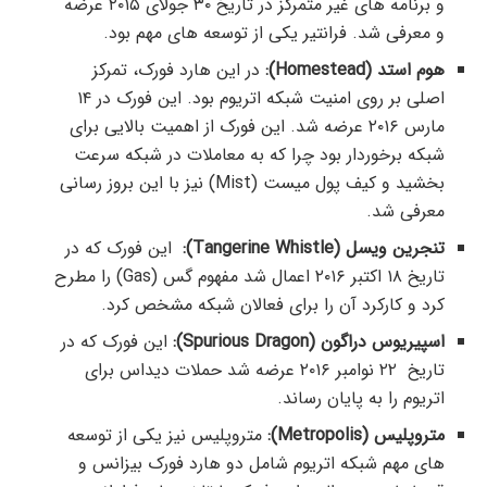
و برنامه های غیر متمرکز در تاریخ ۳۰ جولای ۲۰۱۵ عرضه
و معرفی شد. فرانتیر یکی از توسعه های مهم بود.
هوم استد (Homestead):
در این هارد فورک، تمرکز
اصلی بر روی امنیت شبکه اتریوم بود. این فورک در ۱۴
مارس ۲۰۱۶ عرضه شد. این فورک از اهمیت بالایی برای
شبکه برخوردار بود چرا که به معاملات در شبکه سرعت
بخشید و کیف پول میست (Mist) نیز با این بروز رسانی
معرفی شد.
تنجرین ویسل (Tangerine Whistle):
این فورک که در
تاریخ ۱۸ اکتبر ۲۰۱۶ اعمال شد مفهوم گس (Gas) را مطرح
کرد و کارکرد آن را برای فعالان شبکه مشخص کرد.
اسپیریوس دراگون (Spurious Dragon):
این فورک که در
تاریخ ۲۲ نوامبر ۲۰۱۶ عرضه شد حملات دیداس برای
اتریوم را به پایان رساند.
متروپلیس (Metropolis):
متروپلیس نیز یکی از توسعه
های مهم شبکه اتریوم شامل دو هارد فورک بیزانس و