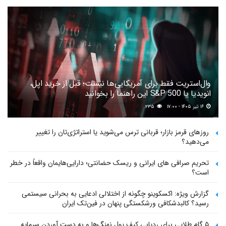
وال‌استریت فقط برای آمریکایی‌ها نیست؛ قبل از خرید اپل،
انویدیا یا S&P 500 این راهنما را بخوانید
۱۶ تیر ۱۴۰۵ - ۱۷:۰۰
۲۳۵
روزهای قرمز بازار؛ قربانی ترس می‌شوید یا استراتژی‌تان را تغییر
می‌دهید؟
تحریم صرافی های ایرانی و ریسک حضانتی؛ دارایی‌هایمان واقعاً در خطر
است؟
گزارش ویژه: اکسکوینو چگونه از اختلالی ادعایی به بحرانی سیستمی
رسید؟ کالبدشکافی ورشکستگی پنهان در فین‌تک ایران
۵ گام طلایی برای ردیابی کیف پول‌ نهنگ‌ها و به دست آوردن سرمایه