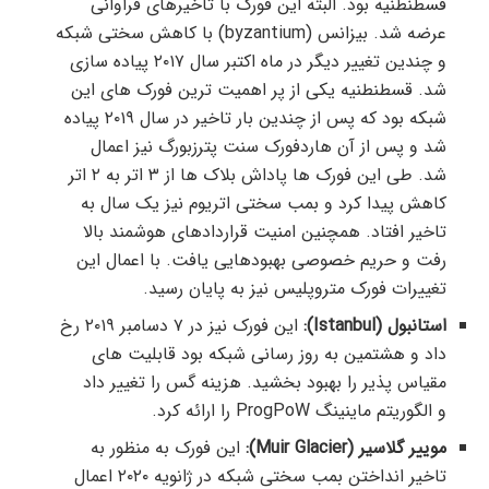
قسطنطنیه بود. البته این فورک با تاخیرهای فراوانی
عرضه شد. بیزانس (byzantium) با کاهش سختی شبکه
و چندین تغییر دیگر در ماه اکتبر سال ۲۰۱۷ پیاده سازی
شد. قسطنطنیه یکی از پر اهمیت ترین فورک های این
شبکه بود که پس از چندین بار تاخیر در سال ۲۰۱۹ پیاده
شد و پس از آن هاردفورک سنت پترزبورگ نیز اعمال
شد. طی این فورک ها پاداش بلاک ها از ۳ اتر به ۲ اتر
کاهش پیدا کرد و بمب سختی اتریوم نیز یک سال به
تاخیر افتاد. همچنین امنیت قراردادهای هوشمند بالا
رفت و حریم خصوصی بهبودهایی یافت. با اعمال این
تغییرات فورک متروپلیس نیز به پایان رسید.
استانبول (Istanbul):
این فورک نیز در ۷ دسامبر ۲۰۱۹ رخ
داد و هشتمین به روز رسانی شبکه بود قابلیت های
مقیاس پذیر را بهبود بخشید. هزینه گس را تغییر داد
و الگوریتم ماینینگ ProgPoW را ارائه کرد.
موییر گلاسیر (Muir Glacier):
این فورک به منظور به
تاخیر انداختن بمب سختی شبکه در ژانویه ۲۰۲۰ اعمال