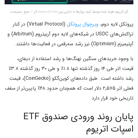
کل اتریوم هولد شده توسط کیف پول‌ها با دارایی بین ۱۰۰۰ تا ۱۰۰٬۰۰۰ اتر – منبع: سنتیمنت
پروتکل لایه دوم،
ویرچوال پروتکل
(Virtual Protocol) در کنار
تراکنش‌های USDC در شبکه‌های لایه دوم آربیتروم (Arbitrum) و
آپتیمیزم (Optimism) نیز رشد سه‌رقمی در فعالیت‌ها داشتند.
با وجود خریدهای سنگین نهنگ‌ها و رشد استفاده از دیفای،
قیمت اتر طی ۱۴ روز گذشته تنها ۱.۸٪ و طی ۳۰ روز گذشته ۳.۸٪
رشد داشته است. طبق داده‌های کوین‌گکو (CoinGecko)، قیمت
فعلی اتر ۲٬۵۷۵ دلار است که همچنان حدود ۴۸٪ پایین‌تر از سقف
تاریخی خود قرار دارد.
پایان روند ورودی صندوق ETF
اسپات اتریوم