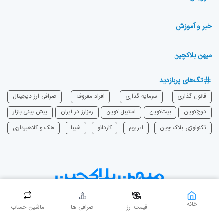
خبر و آموزش
میهن بلاکچین
تگ‌های پربازدید
قانون گذاری
سرمایه‌ گذاری
افراد معروف
صرافی ارز دیجیتال
دوج‌کوین
بیت‌کوین
استیبل کوین
رمزارز در ایران
پیش بینی بازار
تکنولوژی بلاک چین
اتریوم
‌کاردانو
شیبا
هک و کلاهبرداری
دست در دست، بی‌نهایت برای میهن
خانه
قیمت ارز
صرافی ها
ماشین حساب