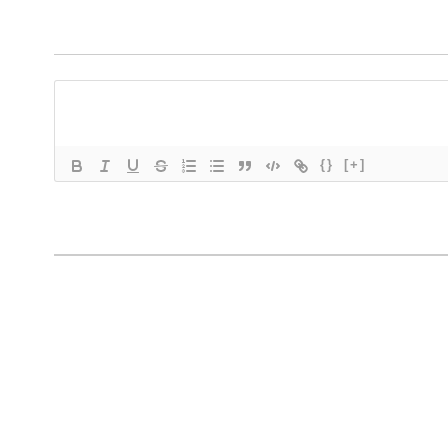
{}
[+]