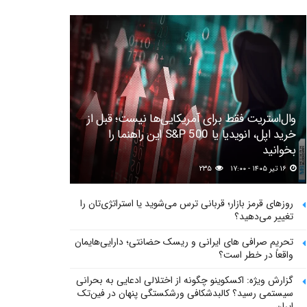
وال‌استریت فقط برای آمریکایی‌ها نیست؛ قبل از
خرید اپل، انویدیا یا S&P 500 این راهنما را
بخوانید
۱۶ تیر ۱۴۰۵ - ۱۷:۰۰
۲۳۵
روزهای قرمز بازار؛ قربانی ترس می‌شوید یا استراتژی‌تان را
تغییر می‌دهید؟
تحریم صرافی های ایرانی و ریسک حضانتی؛ دارایی‌هایمان
واقعاً در خطر است؟
گزارش ویژه: اکسکوینو چگونه از اختلالی ادعایی به بحرانی
سیستمی رسید؟ کالبدشکافی ورشکستگی پنهان در فین‌تک
ایران