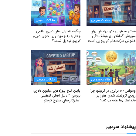
مقالات عمومی
مقالات عمومی
هوش مصنوعی تنها بهانه‌ای برای
چگونه «دارایی‌های دنیای واقعیِ
سرپوش گذاشتن بر ورشکستگی
جعلی» به جدیدترین جنون دنیای
خاموش شرکت‌های کریپتویی است
کریپتو تبدیل شدند؟
مقالات عمومی
مقالات عمومی
وسواس ۱۰۰ برابری در کریپتو: چرا
پایان تلخ پروژه‌های میلیون دلاری؛
رویای ثروتمند شدن هنوز بر
بررسی ۴ دلیل اصلی تعطیلی
فاندامنتال‌ها غلبه می‌کند؟
استارتاپ‌های مطرح کریپتو
پیشنهاد سردبیر