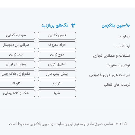
میهن بلاکچین
تگ‌های پربازدید
قانون گذاری
سرمایه‌ گذاری
درباره ما
افراد معروف
صرافی ارز دیجیتال
ارتباط با ما
دوج‌کوین
بیت‌کوین
تبلیغات و همکاری تجاری
استیبل کوین
رمزارز در ایران
قوانین و مقررات
پیش بینی بازار
تکنولوژی بلاک چین
سیاست های حریم خصوصی
اتریوم
‌کاردانو
فرصت های شغلی
شیبا
هک و کلاهبرداری
© ۲۰۲۶ - تمامی حقوق مادی و معنوی این وبسایت نزد میهن بلاکچین محفوظ است.