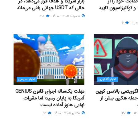
مایت خود را از
بازار آمریکا را هدف قرار می‌دهد، در
 و توکنیزاسیون تایید
حالی که USDT جهانی باقی می‌ماند
۸ مرداد ۱۴۰۵ - ۱۹:۰۰
۴۸
۶
اخبار آلتکوین
اخبار عمومی
لگوریتمی بالانس کوین
مهلت یک‌ساله اجرای قانون GENIUS
از حمله هکری بیش از
آمریکا به پایان رسید؛ اما مقررات
نهایی هنوز آماده نیست
۳۰
۲۸ تیر ۱۴۰۵ - ۱۹:۰۰
۱۶