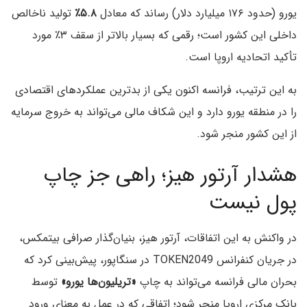
یورو (حدود ۱۷۶ میلیارد دلار) رساند که معادل
۵.۸٪
تولید ناخالص
داخلی این کشور است؛ رقمی که بسیار بالاتر از سقف ۳٪ مورد
تأکید اتحادیه اروپا است.
به این ترتیب، فرانسه اکنون یکی از بدترین عملکردهای اقتصادی
را در منطقه یورو دارد و این شکاف مالی می‌تواند به خروج سرمایه
از این کشور منجر شود.
هشدار آرتور هیز؛ راهی جز چاپ
پول نیست
در واکنش به این اتفاقات، آرتور هیز، بنیان‌گذار صرافی بیتمکس،
در جریان کنفرانس TOKEN2049 در سنگاپور، پیش‌بینی کرد که
بحران مالی فرانسه می‌تواند به چاپ
«تریلیون‌ها یورو»
توسط
بانک مرکزی اروپا منجر شود؛ اتفاقی که در عمل به معنای ورود