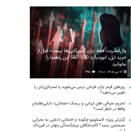
وال‌استریت فقط برای آمریکایی‌ها نیست؛ قبل از
خرید اپل، انویدیا یا S&P 500 این راهنما را
بخوانید
۱۶ تیر ۱۴۰۵ - ۱۷:۰۰
۲۳۵
روزهای قرمز بازار؛ قربانی ترس می‌شوید یا استراتژی‌تان را
تغییر می‌دهید؟
تحریم صرافی های ایرانی و ریسک حضانتی؛ دارایی‌هایمان
واقعاً در خطر است؟
گزارش ویژه: اکسکوینو چگونه از اختلالی ادعایی به بحرانی
سیستمی رسید؟ کالبدشکافی ورشکستگی پنهان در فین‌تک
ایران