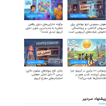
مقالات عمومی
مقالات عمومی
هوش مصنوعی تنها بهانه‌ای برای
چگونه «دارایی‌های دنیای واقعیِ
سرپوش گذاشتن بر ورشکستگی
جعلی» به جدیدترین جنون دنیای
خاموش شرکت‌های کریپتویی است
کریپتو تبدیل شدند؟
مقالات عمومی
مقالات عمومی
وسواس ۱۰۰ برابری در کریپتو: چرا
پایان تلخ پروژه‌های میلیون دلاری؛
رویای ثروتمند شدن هنوز بر
بررسی ۴ دلیل اصلی تعطیلی
فاندامنتال‌ها غلبه می‌کند؟
استارتاپ‌های مطرح کریپتو
پیشنهاد سردبیر