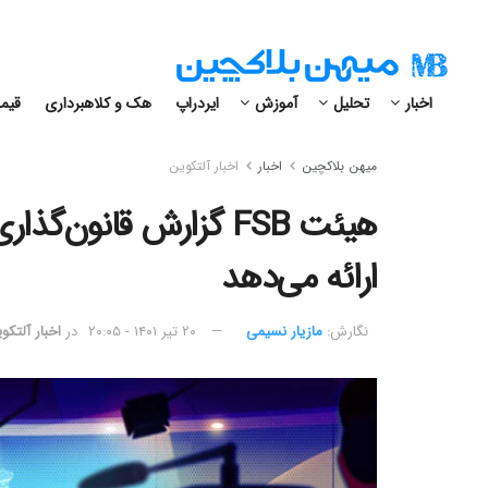
اخبار
تحلیل
آموزش
ایردراپ
هک و کلاهبرداری
قیمت
میهن بلاکچین
اخبار
اخبار آلتکوین
هیئت FSB گزارش قانون‌گ
ارائه می‌دهد
نگارش:‌
مازیار نسیمی
۲۰ تیر ۱۴۰۱ - ۲۰:۰۵
در
اخبار آلتکو