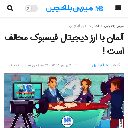
میهن بلاکچین
اخبار
اخبار آلتکوین
آلمان با ارز دیجیتال فیسبوک مخالف
است !
نگارش:‌
زهرا فرامرزی
۲۳ شهریور ۱۳۹۸ - ۰۸:۵۱
زمان مطالعه: ۱ دقیقه