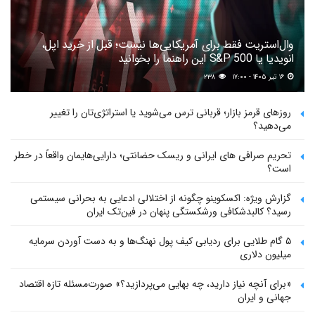
وال‌استریت فقط برای آمریکایی‌ها نیست؛ قبل از خرید اپل،
انویدیا یا S&P 500 این راهنما را بخوانید
۱۶ تیر ۱۴۰۵ - ۱۷:۰۰
۲۳۸
روزهای قرمز بازار؛ قربانی ترس می‌شوید یا استراتژی‌تان را تغییر
می‌دهید؟
تحریم صرافی های ایرانی و ریسک حضانتی؛ دارایی‌هایمان واقعاً در خطر
است؟
گزارش ویژه: اکسکوینو چگونه از اختلالی ادعایی به بحرانی سیستمی
رسید؟ کالبدشکافی ورشکستگی پنهان در فین‌تک ایران
۵ گام طلایی برای ردیابی کیف پول‌ نهنگ‌ها و به دست آوردن سرمایه
میلیون دلاری
«برای آنچه نیاز دارید، چه بهایی می‌پردازید؟» صورت‌مسئله تازه اقتصاد
جهانی و ایران