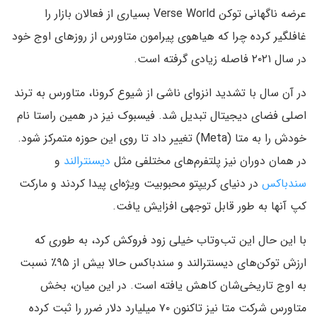
عرضه ناگهانی توکن Verse World بسیاری از فعالان بازار را
غافلگیر کرده چرا که هیاهوی پیرامون متاورس از روزهای اوج خود
در سال ۲۰۲۱ فاصله زیادی گرفته است.
در آن سال با تشدید انزوای ناشی از شیوع کرونا، متاورس به ترند
اصلی فضای دیجیتال تبدیل شد. فیسبوک نیز در همین راستا نام
خودش را به متا (Meta) تغییر داد تا روی این حوزه متمرکز شود.
در همان دوران نیز پلتفرم‌های مختلفی مثل
دیسنترالند
و
سندباکس
در دنیای کریپتو محبوبیت ویژه‌ای پیدا کردند و مارکت
کپ آنها به طور قابل توجهی افزایش یافت.
با این حال این تب‌وتاب خیلی زود فروکش کرد،‌ به طوری که
ارزش توکن‌های دیسنترالند و سندباکس حالا بیش از ۹۵٪ نسبت
به اوج تاریخی‌شان کاهش یافته است. در این میان، بخش
متاورس شرکت متا نیز تاکنون ۷۰ میلیارد دلار ضرر را ثبت کرده