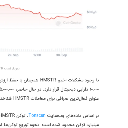
نمودار قیمت HMSTR – منبع:
با وجود مشکلات اخیر، HMSTR همچنان با حفظ ارزش بازاری به مبلغ ۳۶۵ میلیون دلار، در
عنوان فعال‌ترین صرافی برای معاملات HMSTR شناخته می‌شود.
بر اساس داده‌های وب‌سایت
Tonscan
، توکن HMSTR دارای
میلیارد توکن محدود شده است. نحوه توزیع توکن‌ها ن