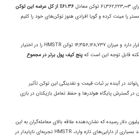
وکن معادل
۶۱.۳۶٪ از کل عرضه این توکن
والت کل ۱۰۰ میلیارد توکن همستر را مینت کرده و گویا افرادی هنوز توکن‌های خود را کلیم
هات ولت (Hot Wallet) صرافی بایننس، در رتبه دوم قرار دارد و میزان ۱۴,۳۵۶,۱۲۸,۷۳۷ توکن HMSTR را در اختیار
پنج کیف پول برتر در مجموع
‌تواند در آینده بر ثبات قیمت و نقدینگی این توکن تأثیر
 می‌تواند به توانایی آن در گسترش پایگاه هولدرها و حفظ تعامل بازیکنان در بازی
معاملات HMSTR در ۲۴ ساعت گذشته به ۲۴۵ میلیون دلار رسیده که نشان‌دهنده علاقه بالای معامله‌گران به این
توکن، علی‌رغم کاهش قیمت آن است. با این حال، مانند بسیاری از دارایی‌های تازه وارد، HMSTR تجربه‌ای ناپایدار در