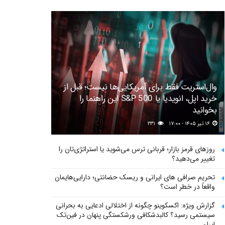
وال‌استریت فقط برای آمریکایی‌ها نیست؛ قبل از
خرید اپل، انویدیا یا S&P 500 این راهنما را
بخوانید
۱۶ تیر ۱۴۰۵ - ۱۷:۰۰
۲۳۱
روزهای قرمز بازار؛ قربانی ترس می‌شوید یا استراتژی‌تان را
تغییر می‌دهید؟
تحریم صرافی های ایرانی و ریسک حضانتی؛ دارایی‌هایمان
واقعاً در خطر است؟
گزارش ویژه: اکسکوینو چگونه از اختلالی ادعایی به بحرانی
سیستمی رسید؟ کالبدشکافی ورشکستگی پنهان در فین‌تک
ایران