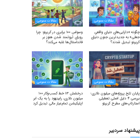
مقالات عمومی
مقالات عمومی
چگونه «دارایی‌های دنیای واقعیِ
وسواس ۱۰۰ برابری در کریپتو: چرا
جعلی» به جدیدترین جنون دنیای
رویای ثروتمند شدن هنوز بر
کریپتو تبدیل شدند؟
فاندامنتال‌ها غلبه می‌کند؟
مقالات عمومی
مقالات عمومی
پایان تلخ پروژه‌های میلیون دلاری؛
درخشش ۱۳ خط کسب‌وکار ۱۰۰
بررسی ۴ دلیل اصلی تعطیلی
میلیون دلاری، رابینهود را به یک ابر
استارتاپ‌های مطرح کریپتو
اپلیکیشن تمام‌عیار مالی تبدیل کرد
پیشنهاد سردبیر