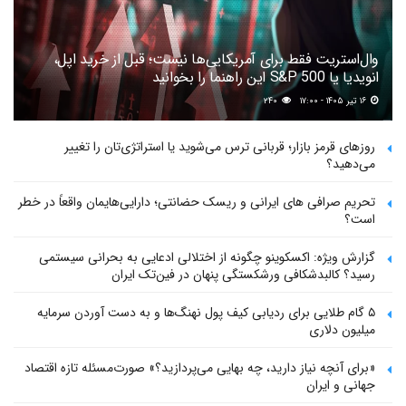
وال‌استریت فقط برای آمریکایی‌ها نیست؛ قبل از خرید اپل،
انویدیا یا S&P 500 این راهنما را بخوانید
۱۶ تیر ۱۴۰۵ - ۱۷:۰۰
۲۴۰
روزهای قرمز بازار؛ قربانی ترس می‌شوید یا استراتژی‌تان را تغییر
می‌دهید؟
تحریم صرافی های ایرانی و ریسک حضانتی؛ دارایی‌هایمان واقعاً در خطر
است؟
گزارش ویژه: اکسکوینو چگونه از اختلالی ادعایی به بحرانی سیستمی
رسید؟ کالبدشکافی ورشکستگی پنهان در فین‌تک ایران
۵ گام طلایی برای ردیابی کیف پول‌ نهنگ‌ها و به دست آوردن سرمایه
میلیون دلاری
«برای آنچه نیاز دارید، چه بهایی می‌پردازید؟» صورت‌مسئله تازه اقتصاد
جهانی و ایران