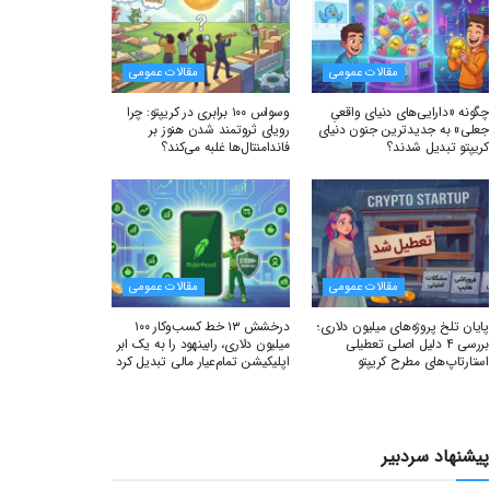
مقالات عمومی
مقالات عمومی
چگونه «دارایی‌های دنیای واقعیِ
وسواس ۱۰۰ برابری در کریپتو: چرا
جعلی» به جدیدترین جنون دنیای
رویای ثروتمند شدن هنوز بر
کریپتو تبدیل شدند؟
فاندامنتال‌ها غلبه می‌کند؟
مقالات عمومی
مقالات عمومی
پایان تلخ پروژه‌های میلیون دلاری؛
درخشش ۱۳ خط کسب‌وکار ۱۰۰
بررسی ۴ دلیل اصلی تعطیلی
میلیون دلاری، رابینهود را به یک ابر
استارتاپ‌های مطرح کریپتو
اپلیکیشن تمام‌عیار مالی تبدیل کرد
پیشنهاد سردبیر