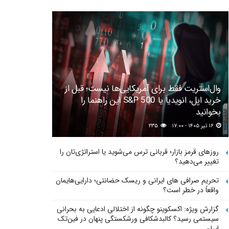
وال‌استریت فقط برای آمریکایی‌ها نیست؛ قبل از
خرید اپل، انویدیا یا S&P 500 این راهنما را
بخوانید
۱۶ تیر ۱۴۰۵ - ۱۷:۰۰
۲۳۵
روزهای قرمز بازار؛ قربانی ترس می‌شوید یا استراتژی‌تان را
تغییر می‌دهید؟
تحریم صرافی های ایرانی و ریسک حضانتی؛ دارایی‌هایمان
واقعاً در خطر است؟
گزارش ویژه: اکسکوینو چگونه از اختلالی ادعایی به بحرانی
سیستمی رسید؟ کالبدشکافی ورشکستگی پنهان در فین‌تک
ایران