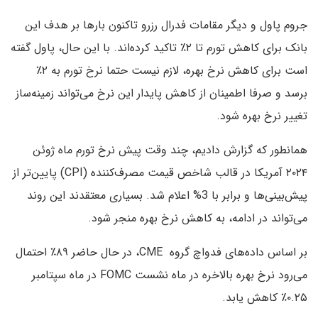
جروم پاول و دیگر مقامات فدرال رزرو تاکنون بارها بر هدف این
بانک برای کاهش تورم تا ۲٪ تاکید کرده‌اند. با این حال، پاول گفته
است برای کاهش نرخ بهره، لازم نیست حتما نرخ تورم به ۲٪
برسد و صرفا اطمینان از کاهش پایدار این نرخ می‌تواند زمینه‌ساز
تغییر نرخ بهره شود.
همانطور که گزارش دادیم، چند وقت پیش نرخ تورم ماه ژوئن
۲۰۲۴ آمریکا در قالب شاخص قیمت مصرف‌کننده (CPI) پایین‌تر از
پیش‌بینی‌ها و برابر با 3% اعلام شد. بسیاری معتقدند این روند
می‌تواند در ادامه، به کاهش نرخ بهره منجر شود.
بر اساس داده‌های فدواچ گروه CME، در حال حاضر ۸۹٪ احتمال
می‌رود نرخ بهره بالاخره در ماه نشست FOMC در ماه سپتامبر
۰.۲۵٪ کاهش یابد.