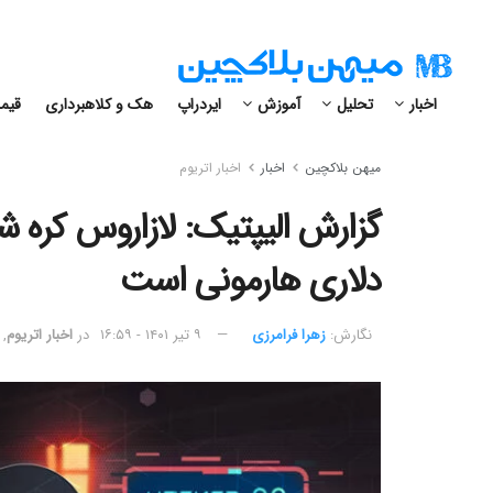
اخبار
تحلیل
آموزش
ایردراپ
هک و کلاهبرداری
قیمت
میهن بلاکچین
اخبار
اخبار اتریوم
دلاری هارمونی است
نگارش:‌
زهرا فرامرزی
۹ تیر ۱۴۰۱ - ۱۶:۵۹
در
اخبار اتریوم
,