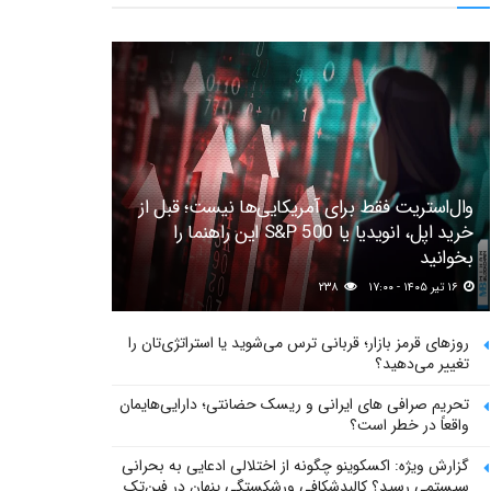
وال‌استریت فقط برای آمریکایی‌ها نیست؛ قبل از
خرید اپل، انویدیا یا S&P 500 این راهنما را
بخوانید
۱۶ تیر ۱۴۰۵ - ۱۷:۰۰
۲۳۸
روزهای قرمز بازار؛ قربانی ترس می‌شوید یا استراتژی‌تان را
تغییر می‌دهید؟
تحریم صرافی های ایرانی و ریسک حضانتی؛ دارایی‌هایمان
واقعاً در خطر است؟
گزارش ویژه: اکسکوینو چگونه از اختلالی ادعایی به بحرانی
سیستمی رسید؟ کالبدشکافی ورشکستگی پنهان در فین‌تک