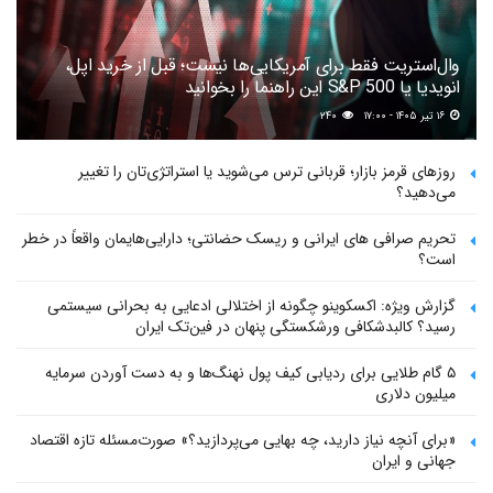
وال‌استریت فقط برای آمریکایی‌ها نیست؛ قبل از خرید اپل،
انویدیا یا S&P 500 این راهنما را بخوانید
۱۶ تیر ۱۴۰۵ - ۱۷:۰۰
۲۴۰
روزهای قرمز بازار؛ قربانی ترس می‌شوید یا استراتژی‌تان را تغییر
می‌دهید؟
تحریم صرافی های ایرانی و ریسک حضانتی؛ دارایی‌هایمان واقعاً در خطر
است؟
گزارش ویژه: اکسکوینو چگونه از اختلالی ادعایی به بحرانی سیستمی
رسید؟ کالبدشکافی ورشکستگی پنهان در فین‌تک ایران
۵ گام طلایی برای ردیابی کیف پول‌ نهنگ‌ها و به دست آوردن سرمایه
میلیون دلاری
«برای آنچه نیاز دارید، چه بهایی می‌پردازید؟» صورت‌مسئله تازه اقتصاد
جهانی و ایران