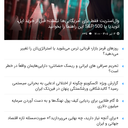
وال‌استریت فقط برای آمریکایی‌ها نیست؛ قبل از خرید اپل،
انویدیا یا S&P 500 این راهنما را بخوانید
۱۶ تیر ۱۴۰۵ - ۱۷:۰۰
۲۳۵
روزهای قرمز بازار؛ قربانی ترس می‌شوید یا استراتژی‌تان را تغییر
می‌دهید؟
تحریم صرافی های ایرانی و ریسک حضانتی؛ دارایی‌هایمان واقعاً در خطر
است؟
گزارش ویژه: اکسکوینو چگونه از اختلالی ادعایی به بحرانی سیستمی
رسید؟ کالبدشکافی ورشکستگی پنهان در فین‌تک ایران
۵ گام طلایی برای ردیابی کیف پول‌ نهنگ‌ها و به دست آوردن سرمایه
میلیون دلاری
«برای آنچه نیاز دارید، چه بهایی می‌پردازید؟» صورت‌مسئله تازه اقتصاد
جهانی و ایران