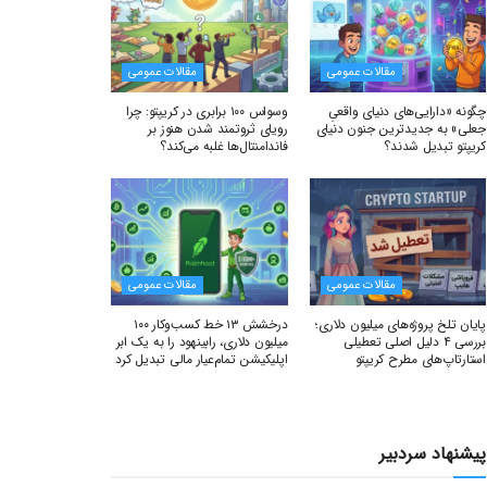
مقالات عمومی
مقالات عمومی
چگونه «دارایی‌های دنیای واقعیِ
وسواس ۱۰۰ برابری در کریپتو: چرا
جعلی» به جدیدترین جنون دنیای
رویای ثروتمند شدن هنوز بر
کریپتو تبدیل شدند؟
فاندامنتال‌ها غلبه می‌کند؟
مقالات عمومی
مقالات عمومی
پایان تلخ پروژه‌های میلیون دلاری؛
درخشش ۱۳ خط کسب‌وکار ۱۰۰
بررسی ۴ دلیل اصلی تعطیلی
میلیون دلاری، رابینهود را به یک ابر
استارتاپ‌های مطرح کریپتو
اپلیکیشن تمام‌عیار مالی تبدیل کرد
پیشنهاد سردبیر