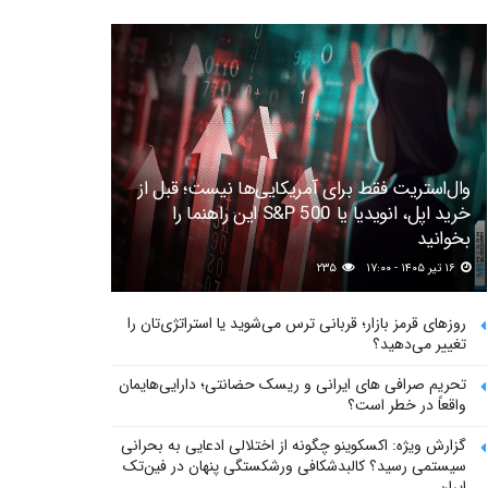
وال‌استریت فقط برای آمریکایی‌ها نیست؛ قبل از
خرید اپل، انویدیا یا S&P 500 این راهنما را
بخوانید
۱۶ تیر ۱۴۰۵ - ۱۷:۰۰
۲۳۵
روزهای قرمز بازار؛ قربانی ترس می‌شوید یا استراتژی‌تان را
تغییر می‌دهید؟
تحریم صرافی های ایرانی و ریسک حضانتی؛ دارایی‌هایمان
واقعاً در خطر است؟
گزارش ویژه: اکسکوینو چگونه از اختلالی ادعایی به بحرانی
سیستمی رسید؟ کالبدشکافی ورشکستگی پنهان در فین‌تک
ایران