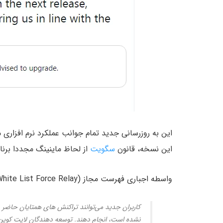
این به روزرسانی جدید تمام جوانب عملکرد نرم افزاری 
این نسخه، قانون
سگویت
از لحاظ ماینینگ مجددا برن
واسطه اجباری فهرست مجاز (White List Force Relay) یک ویژگی غیرمعمول در این نسخه است:
کاربران جدید می‌توانند تراکنش های همتایان حاضر
نشده است، انجام دهند. توسعه دهندگان لایت کوین بی