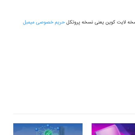
خه لایت کو‌ین یعنی نسخه پروتکل
حریم خصوصی میمبل