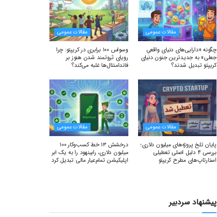
مقالات عمومی
مقالات عمومی
چگونه «دارایی‌های دنیای واقعیِ
وسواس ۱۰۰ برابری در کریپتو: چرا
جعلی» به جدیدترین جنون دنیای
رویای ثروتمند شدن هنوز بر
کریپتو تبدیل شدند؟
فاندامنتال‌ها غلبه می‌کند؟
مقالات عمومی
مقالات عمومی
پایان تلخ پروژه‌های میلیون دلاری؛
درخشش ۱۳ خط کسب‌وکار ۱۰۰
بررسی ۴ دلیل اصلی تعطیلی
میلیون دلاری، رابینهود را به یک ابر
استارتاپ‌های مطرح کریپتو
اپلیکیشن تمام‌عیار مالی تبدیل کرد
پیشنهاد سردبیر