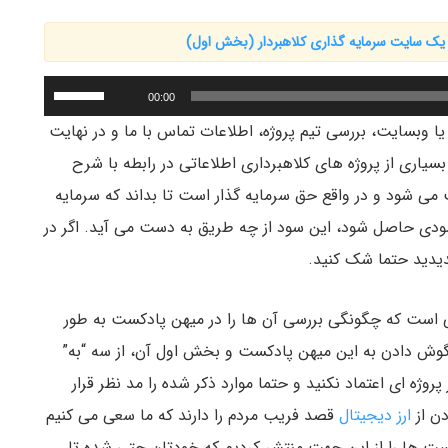
ک سایت سرمایه گذاری کلاهبردار (بخش اول)
برای
00:00
افزایش
ا وبسایت، بررسی تیم پروژه، اطلاعات تماس با ما و در نهایت
یا
یاری از پروژه های کلاهبرداری اطلاعاتی در رابطه با شرح
کاهش
می شود و در واقع حق سرمایه گذار است تا بداند که سرمایه
صدا
از
ودی حاصل شود، این سود از چه طریق به دست می آید. اگر در
کلیدهای
دیدید حتما شک کنید.
بالا
و
همی است که چگونگی بررسی آن ها را در میهن پادکست به طور
پایین
گوش دادن به این میهن پادکست و بخش اول آن، از سه “به”
استفاده
کنید.
ه ای اعتماد نکنید و حتما موارد ذکر شده را مد نظر قرار
دن از
ارز دیجیتال
قصد فریب مردم را دارند که ما سعی می کنیم
ست ها را از این جهت منتشر کردیم که خودتان حتی شده تا