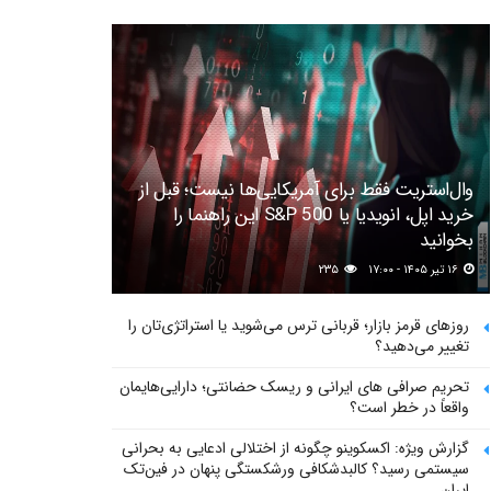
وال‌استریت فقط برای آمریکایی‌ها نیست؛ قبل از
خرید اپل، انویدیا یا S&P 500 این راهنما را
بخوانید
۱۶ تیر ۱۴۰۵ - ۱۷:۰۰
۲۳۵
روزهای قرمز بازار؛ قربانی ترس می‌شوید یا استراتژی‌تان را
تغییر می‌دهید؟
تحریم صرافی های ایرانی و ریسک حضانتی؛ دارایی‌هایمان
واقعاً در خطر است؟
گزارش ویژه: اکسکوینو چگونه از اختلالی ادعایی به بحرانی
سیستمی رسید؟ کالبدشکافی ورشکستگی پنهان در فین‌تک
ایران