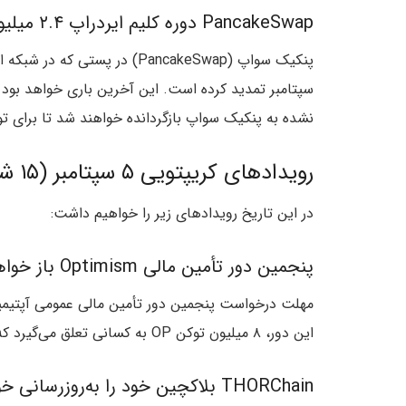
PancakeSwap دوره کلیم ایردراپ ۲.۴ میلیون ZK را تمدید کرد
سپتامبر تمدید کرده است. این آخرین باری خواهد بود ک
نشده به پنکیک سواپ بازگردانده خواهند شد تا برای تو
رویدادهای کریپتویی ۵ سپتامبر (۱۵ شهریور):
در این تاریخ رویدادهای زیر را خواهیم داشت:
پنجمین دور تأمین مالی Optimism باز خواهد شد
این دور، ۸ میلیون توکن OP به کسانی تعلق می‌گیرد که بین اکتبر ۲۰۲۳ و جولای ۲۰۲۴ در OP Stack مشارکت کرده‌اند.
THORChain بلاکچین خود را به‌روزرسانی خواهد کرد