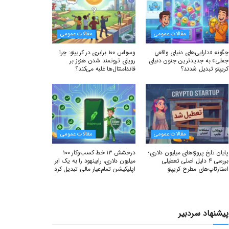
مقالات عمومی
مقالات عمومی
چگونه «دارایی‌های دنیای واقعیِ
وسواس ۱۰۰ برابری در کریپتو: چرا
جعلی» به جدیدترین جنون دنیای
رویای ثروتمند شدن هنوز بر
کریپتو تبدیل شدند؟
فاندامنتال‌ها غلبه می‌کند؟
مقالات عمومی
مقالات عمومی
پایان تلخ پروژه‌های میلیون دلاری؛
درخشش ۱۳ خط کسب‌وکار ۱۰۰
بررسی ۴ دلیل اصلی تعطیلی
میلیون دلاری، رابینهود را به یک ابر
استارتاپ‌های مطرح کریپتو
اپلیکیشن تمام‌عیار مالی تبدیل کرد
پیشنهاد سردبیر