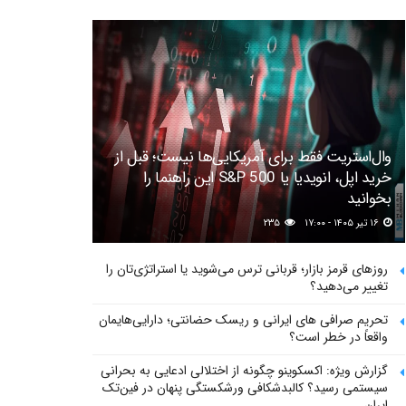
وال‌استریت فقط برای آمریکایی‌ها نیست؛ قبل از
خرید اپل، انویدیا یا S&P 500 این راهنما را
بخوانید
۱۶ تیر ۱۴۰۵ - ۱۷:۰۰
۲۳۵
روزهای قرمز بازار؛ قربانی ترس می‌شوید یا استراتژی‌تان را
تغییر می‌دهید؟
تحریم صرافی های ایرانی و ریسک حضانتی؛ دارایی‌هایمان
واقعاً در خطر است؟
گزارش ویژه: اکسکوینو چگونه از اختلالی ادعایی به بحرانی
سیستمی رسید؟ کالبدشکافی ورشکستگی پنهان در فین‌تک
ایران