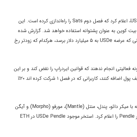
، توسعه‌دهنده USDe، اعلام کرد که فصل دوم Sats را راه‌اندازی کرده است. این
 خواهد بود و در آن از بیت کوین به عنوان پشتوانه استفاده خواهد شد. گزارش شده
که این فصل دوم به مدت ۵ ماه تا ۲ سپتامبر، یا تا زمانی که عرضه USDe به ۵ میلیارد دلار برسد، هرکدام که زودتر رخ
ه فعالیتی انجام ندهند که قوانین ایردراپ را نقض کند و بر این
اساس USDe جدید را به طرح تشویقی جدید همان کیف پول اضافه کنند، کاربرانی که در فصل ۱ شرکت کرده اند ۲۰٪
علاوه بر این، اتنا لبز برخی از همکاری‌های جدید از جمله با میکر دائو، پندل، منتل (Mantle)، مورفو (Morpho) و آیگن
لیر (EigenLayer Points) و همچنین استخرهای بیشتر Pendle را اعلام کرد. استخر موجود USDe Pendle در ETH